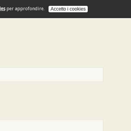
ies
per approfondire.
Accetto i cookies
L'indirizzo mail non è valido
L'indirizzo mail non è valido