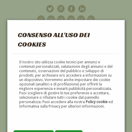
CONSENSO ALL'USO DEI
COOKIES
GALLERIA
D'ARTE
Il nostro sito utilizza cookie tecnici per annunci e
contenuti personalizzati, valutazione degli annunci e del
contenuto, osservazioni del pubblico e sviluppo di
DIPINTI E SCULTURE '800 E '900
prodotti, per archiviare e/o accedere a informazioni su
un dispositivo. Vorremmo anche impostare dei cookie
opzionali (analitici e di profilazione) per offrirti la
migliore esperienza e inviarti pubblicità personalizzata.
Puoi scegliere di gestire le tue preferenze e accettare,
selezionare o rifiutare tutti i cookie dal pannello
personalizza. Puoi accedere alla nostra
Policy cookie
ed
Informativa sulla Privacy per ulteriori informazioni.