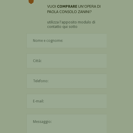
VUOI
COMPRARE
UN'OPERA DI
PAOLA CONSOLO ZANINI?
utilizza l'apposito modulo di
contatto qui sotto
Il nome è obbligatorio
La città è obbligatoria
L'indirizzo mail non è valido
Il messaggio è obbligatorio