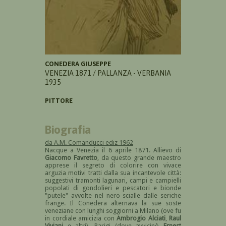
CONEDERA GIUSEPPE
VENEZIA 1871 / PALLANZA - VERBANIA
1935
PITTORE
Biografia
da A.M. Comanducci ediz 1962
Nacque a Venezia il 6 aprile 1871. Allievo di
Giacomo Favretto
, da questo grande maestro
apprese il segreto di colorire con vivace
arguzia motivi tratti dalla sua incantevole città:
suggestivi tramonti lagunari, campi e campielli
popolati di gondolieri e pescatori e bionde
"putele" avvolte nel nero scialle dalle seriche
frange. Il Conedera alternava la sue soste
veneziane con lunghi soggiorni a Milano (ove fu
in cordiale amicizia con
Ambrogio Alciati
,
Raul
Viviani
e altri), Parigi (dove avvicinò
Ernest