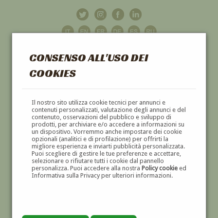
CONSENSO ALL'USO DEI
COOKIES
GALLERIA
D'ARTE
Il nostro sito utilizza cookie tecnici per annunci e
contenuti personalizzati, valutazione degli annunci e del
contenuto, osservazioni del pubblico e sviluppo di
DIPINTI E SCULTURE '800 E '900
prodotti, per archiviare e/o accedere a informazioni su
un dispositivo. Vorremmo anche impostare dei cookie
opzionali (analitici e di profilazione) per offrirti la
migliore esperienza e inviarti pubblicità personalizzata.
Puoi scegliere di gestire le tue preferenze e accettare,
selezionare o rifiutare tutti i cookie dal pannello
personalizza. Puoi accedere alla nostra
Policy cookie
ed
Informativa sulla Privacy per ulteriori informazioni.