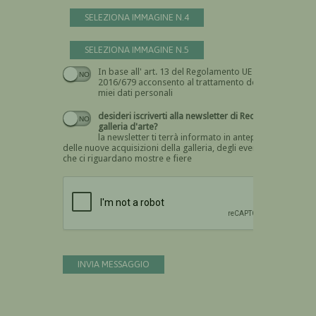
SELEZIONA IMMAGINE N.4
SELEZIONA IMMAGINE N.5
In base all' art. 13 del Regolamento UE n.
Devi dare il consenso
2016/679 acconsento al trattamento dei
miei dati personali
desideri iscriverti alla newsletter di Recta
galleria d'arte?
la newsletter ti terrà informato in anteprima
delle nuove acquisizioni della galleria, degli eventi
che ci riguardano mostre e fiere
Devi confermare di essere umano
INVIA MESSAGGIO