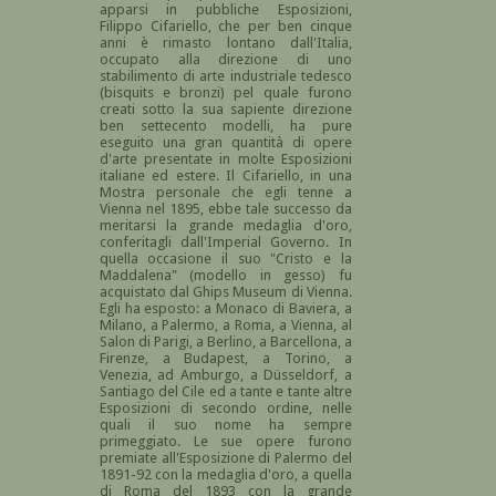
apparsi in pubbliche Esposizioni,
Filippo Cifariello, che per ben cinque
anni è rimasto lontano dall'Italia,
occupato alla direzione di uno
stabilimento di arte industriale tedesco
(bisquits e bronzi) pel quale furono
creati sotto la sua sapiente direzione
ben settecento modelli, ha pure
eseguito una gran quantità di opere
d'arte presentate in molte Esposizioni
italiane ed estere. Il Cifariello, in una
Mostra personale che egli tenne a
Vienna nel 1895, ebbe tale successo da
meritarsi la grande medaglia d'oro,
conferitagli dall'Imperial Governo. In
quella occasione il suo "Cristo e la
Maddalena" (modello in gesso) fu
acquistato dal Ghips Museum di Vienna.
Egli ha esposto: a Monaco di Baviera, a
Milano, a Palermo, a Roma, a Vienna, al
Salon di Parigi, a Berlino, a Barcellona, a
Firenze, a Budapest, a Torino, a
Venezia, ad Amburgo, a Düsseldorf, a
Santiago del Cile ed a tante e tante altre
Esposizioni di secondo ordine, nelle
quali il suo nome ha sempre
primeggiato. Le sue opere furono
premiate all'Esposizione di Palermo del
1891-92 con la medaglia d'oro, a quella
di Roma del 1893 con la grande