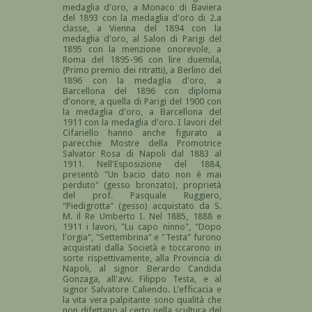
medaglia d'oro, a Monaco di Baviera
del 1893 con la medaglia d'oro di 2.a
classe, a Vienna del 1894 con la
medaglia d'oro, al Salon di Parigi del
1895 con la menzione onorevole, a
Roma del 1895-96 con lire duemila,
(Primo premio dei ritratti), a Berlino del
1896 con la medaglia d'oro, a
Barcellona del 1896 con diploma
d'onore, a quella di Parigi del 1900 con
la medaglia d'oro, a Barcellona del
1911 con la medaglia d'oro. I lavori del
Cifariello hanno anche figurato a
parecchie Mostre della Promotrice
Salvator Rosa di Napoli dal 1883 al
1911. Nell'Esposizione del 1884,
presentò "Un bacio dato non è mai
perduto" (gesso bronzato), proprietà
del prof. Pasquale Ruggiero,
"Piedigrotta" (gesso) acquistato da S.
M. il Re Umberto I. Nel 1885, 1888 e
1911 i lavori, "Lu capo ninno", "Dopo
l'orgia", "Settembrina" e "Testa" furono
acquistati dalla Società e toccarono in
sorte rispettivamente, alla Provincia di
Napoli, al signor Berardo Candida
Gonzaga, all'avv. Filippo Testa, e al
signor Salvatore Caliendo. L'efficacia e
la vita vera palpitante sono qualità che
non difettano al certo nella scultura del