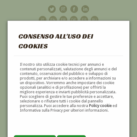
CONSENSO ALL'USO DEI
COOKIES
GALLERIA
D'ARTE
Il nostro sito utilizza cookie tecnici per annunci e
contenuti personalizzati, valutazione degli annunci e del
contenuto, osservazioni del pubblico e sviluppo di
DIPINTI E SCULTURE '800 E '900
prodotti, per archiviare e/o accedere a informazioni su
un dispositivo. Vorremmo anche impostare dei cookie
opzionali (analitici e di profilazione) per offrirti la
migliore esperienza e inviarti pubblicità personalizzata.
Puoi scegliere di gestire le tue preferenze e accettare,
selezionare o rifiutare tutti i cookie dal pannello
personalizza. Puoi accedere alla nostra
Policy cookie
ed
Informativa sulla Privacy per ulteriori informazioni.