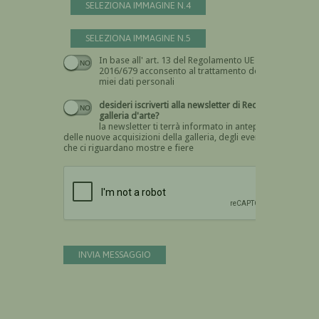
SELEZIONA IMMAGINE N.4
SELEZIONA IMMAGINE N.5
In base all' art. 13 del Regolamento UE n.
Devi dare il consenso
2016/679 acconsento al trattamento dei
miei dati personali
desideri iscriverti alla newsletter di Recta
galleria d'arte?
la newsletter ti terrà informato in anteprima
delle nuove acquisizioni della galleria, degli eventi
che ci riguardano mostre e fiere
Devi confermare di essere umano
INVIA MESSAGGIO