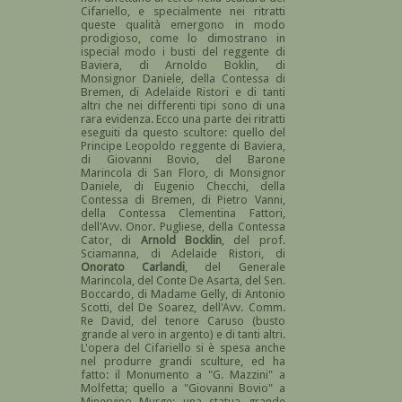
Cifariello, e specialmente nei ritratti
queste qualità emergono in modo
prodigioso, come lo dimostrano in
ispecial modo i busti del reggente di
Baviera, di Arnoldo Boklin, di
Monsignor Daniele, della Contessa di
Bremen, di Adelaide Ristori e di tanti
altri che nei differenti tipi sono di una
rara evidenza. Ecco una parte dei ritratti
eseguiti da questo scultore: quello del
Principe Leopoldo reggente di Baviera,
di Giovanni Bovio, del Barone
Marincola di San Floro, di Monsignor
Daniele, di Eugenio Checchi, della
Contessa di Bremen, di Pietro Vanni,
della Contessa Clementina Fattori,
dell'Avv. Onor. Pugliese, della Contessa
Cator, di
Arnold Bocklin
, del prof.
Sciamanna, di Adelaide Ristori, di
Onorato Carlandi
, del Generale
Marincola, del Conte De Asarta, del Sen.
Boccardo, di Madame Gelly, di Antonio
Scotti, del De Soarez, dell'Avv. Comm.
Re David, del tenore Caruso (busto
grande al vero in argento) e di tanti altri.
L'opera del Cifariello si è spesa anche
nel produrre grandi sculture, ed ha
fatto: il Monumento a "G. Mazzini" a
Molfetta; quello a "Giovanni Bovio" a
Minervino Murge; una statua grande