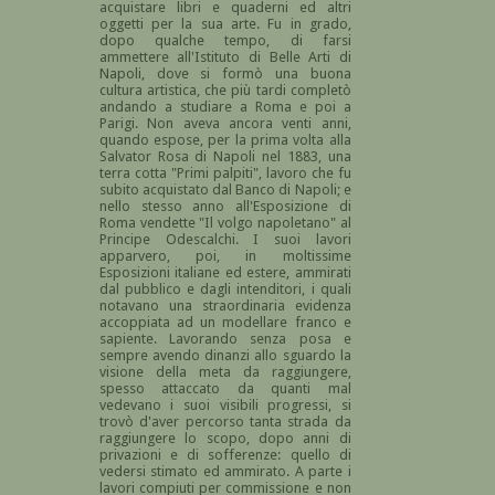
acquistare libri e quaderni ed altri
oggetti per la sua arte. Fu in grado,
dopo qualche tempo, di farsi
ammettere all'Istituto di Belle Arti di
Napoli, dove si formò una buona
cultura artistica, che più tardi completò
andando a studiare a Roma e poi a
Parigi. Non aveva ancora venti anni,
quando espose, per la prima volta alla
Salvator Rosa di Napoli nel 1883, una
terra cotta "Primi palpiti", lavoro che fu
subito acquistato dal Banco di Napoli; e
nello stesso anno all'Esposizione di
Roma vendette "Il volgo napoletano" al
Principe Odescalchi. I suoi lavori
apparvero, poi, in moltissime
Esposizioni italiane ed estere, ammirati
dal pubblico e dagli intenditori, i quali
notavano una straordinaria evidenza
accoppiata ad un modellare franco e
sapiente. Lavorando senza posa e
sempre avendo dinanzi allo sguardo la
visione della meta da raggiungere,
spesso attaccato da quanti mal
vedevano i suoi visibili progressi, si
trovò d'aver percorso tanta strada da
raggiungere lo scopo, dopo anni di
privazioni e di sofferenze: quello di
vedersi stimato ed ammirato. A parte i
lavori compiuti per commissione e non