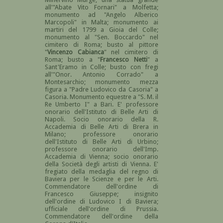
all'"Abate Vito Fornari" a Molfetta;
monumento ad "Angelo Alberico
Marcopoli" in Malta; monumento ai
martiri del 1799 a Gioia del Colle;
monumento al "Sen. Boccardo" nel
cimitero di Roma; busto al pittore
"
Vincenzo Cabianca
" nel cimitero di
Roma; busto a "
Francesco Netti
" a
Sant'Eramo in Colle; busto con fregi
all'"Onor. Antonio Corrado" a
Montesarchio; monumento mezza
figura a "Padre Ludovico da Casoria" a
Casoria. Monumento equestre a "S. M. il
Re Umberto I" a Bari. E' professore
onorario dell'Istituto di Belle Arti di
Napoli. Socio onorario della R.
Accademia di Belle Arti di Brera in
Milano; professore onorario
dell'Istituto di Belle Arti di Urbino;
professore onorario dell'Imp.
Accademia di Vienna; socio onorario
della Società degli artisti di Vienna. E'
fregiato della medaglia del regno di
Baviera per le Scienze e per le Arti.
Commendatore dell'ordine di
Francesco Giuseppe; insignito
dell'ordine di Ludovico I di Baviera;
ufficiale dell'ordine di Prussia.
Commendatore dell'ordine della