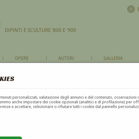
DIPINTI E SCULTURE '800 E '900
OPERE
AUTORI
GALLERIA
KIES
contenuti personalizzati, valutazione degli annunci e del contenuto, osservazioni 
mmo anche impostare dei cookie opzionali (analitici e di profilazione) per offrir
erenze e accettare, selezionare o rifiutare tutti i cookie dal pannello personali