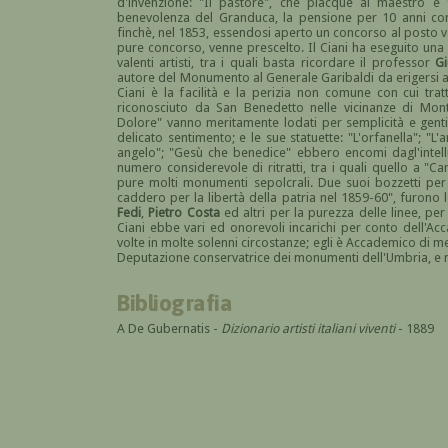
d'invenzione: "Il pastore", che piacque al maestro e
benevolenza del Granduca, la pensione per 10 anni conse
finchè, nel 1853, essendosi aperto un concorso al posto v
pure concorso, venne prescelto. Il Ciani ha eseguito una s
valenti artisti, tra i quali basta ricordare il professor
Gi
autore del Monumento al Generale Garibaldi da erigersi a 
Ciani è la facilità e la perizia non comune con cui trat
riconosciuto da San Benedetto nelle vicinanze di Montec
Dolore" vanno meritamente lodati per semplicità e genti
delicato sentimento; e le sue statuette: "L'orfanella"; "L'
angelo"; "Gesù che benedice" ebbero encomi dagl'intellig
numero considerevole di ritratti, tra i quali quello a "C
pure molti monumenti sepolcrali. Due suoi bozzetti per
caddero per la libertà della patria nel 1859-60", furono l
Fedi
,
Pietro Costa
ed altri per la purezza delle linee, per
Ciani ebbe vari ed onorevoli incarichi per conto dell'Ac
volte in molte solenni circostanze; egli è Accademico di 
Deputazione conservatrice dei monumenti dell'Umbria, e 
Bibliografia
A De Gubernatis -
Dizionario artisti italiani viventi
- 1889