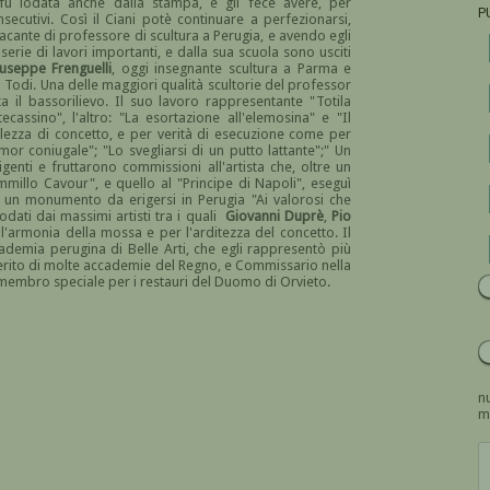
 fu lodata anche dalla stampa, e gli fece avere, per
P
cutivi. Così il Ciani potè continuare a perfezionarsi,
acante di professore di scultura a Perugia, e avendo egli
erie di lavori importanti, e dalla sua scuola sono usciti
useppe Frenguelli
, oggi insegnante scultura a Parma e
Todi. Una delle maggiori qualità scultorie del professor
ta il bassorilievo. Il suo lavoro rappresentante "Totila
assino", l'altro: "La esortazione all'elemosina" e "Il
lezza di concetto, e per verità di esecuzione come per
amor coniugale"; "Lo svegliarsi di un putto lattante";" Un
enti e fruttarono commissioni all'artista che, oltre un
ammillo Cavour", e quello al "Principe di Napoli", eseguì
 un monumento da erigersi in Perugia "Ai valorosi che
odati dai massimi artisti tra i quali
Giovanni Duprè
,
Pio
 l'armonia della mossa e per l'arditezza del concetto. Il
cademia perugina di Belle Arti, che egli rappresentò più
merito di molte accademie del Regno, e Commissario nella
membro speciale per i restauri del Duomo di Orvieto.
nu
m