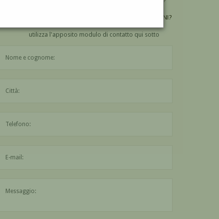
VUOI
COMPRARE
UN'OPERA DI GUGLIELMO CIANI?
utilizza l'apposito modulo di contatto qui sotto
Il nome è obbligatorio
La città è obbligatoria
L'indirizzo mail non è valido
Il messaggio è obbligatorio