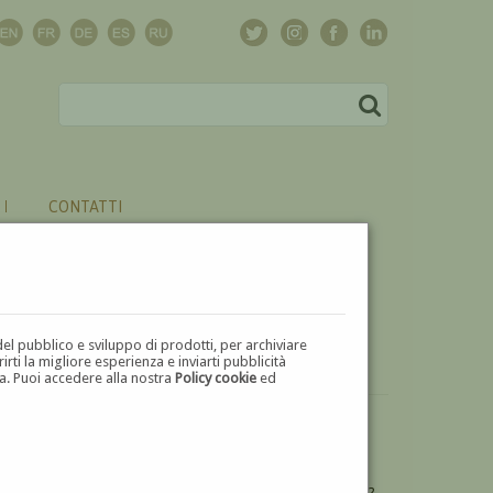
CONTATTI
del pubblico e sviluppo di prodotti, per archiviare
ti la migliore esperienza e inviarti pubblicità
zza. Puoi accedere alla nostra
Policy cookie
ed
VUOI
VENDERE
UN'OPERA DI GUGLIELMO CIANI?