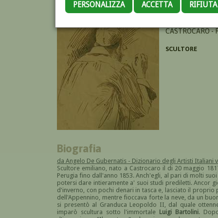
PERSONALIZZA
ACCETTA
RIFIUT
CIANI GUGLIELM
CASTROCARO - F
SCULTORE
Biografia
da Angelo De Gubernatis - Dizionario degli Artisti Italiani v
Scultore emiliano, nato a Castrocaro il di 20 maggio 1817
Perugia fino dall'anno 1853. Anch'egli, al pari di molti suo
potersi dare intieramente a' suoi studi prediletti. Ancor 
d'inverno, con pochi denari in tasca e, lasciato il proprio 
dell'Appennino, mentre fioccava forte la neve, da un buon 
si presentò al Granduca Leopoldo II, dal quale ottenn
imparò scultura sotto l'immortale
Luigi Bartolini
. Dopo