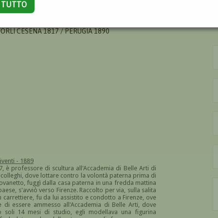
A TUTTO
O
ORLÌ CESENA 1817 / PERUGIA 1890
iventi - 1889
, è professore di scultura all'Accademia di Belle Arti di
i colleghi, dove lottare contro la volontà paterna prima di
giovanetto, fuggì dalla casa paterna in una fredda mattina
paese, s'avviò verso Firenze. Raccolto per via, sulla salita
carrettiere, fu da lui assistito e condotto a Firenze, ove
e di essere ammesso all'Accademia di Belle Arti, dove
 soli 14 mesi di studio, egli modellava una figurina