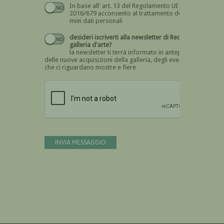
In base all' art. 13 del Regolamento UE n.
Devi dare il consenso
2016/679 acconsento al trattamento dei
miei dati personali
desideri iscriverti alla newsletter di Recta
galleria d'arte?
la newsletter ti terrà informato in anteprima
delle nuove acquisizioni della galleria, degli eventi
che ci riguardano mostre e fiere
Devi confermare di essere umano
INVIA MESSAGGIO