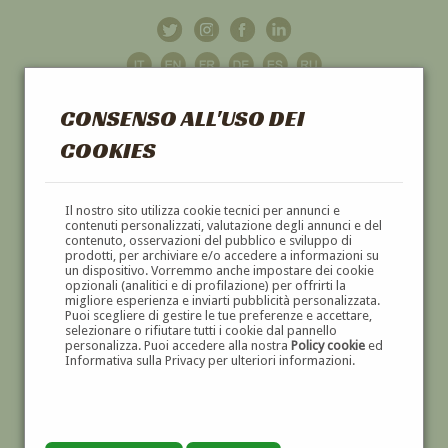
CONSENSO ALL'USO DEI
COOKIES
GALLERIA
D'ARTE
Il nostro sito utilizza cookie tecnici per annunci e
contenuti personalizzati, valutazione degli annunci e del
contenuto, osservazioni del pubblico e sviluppo di
DIPINTI E SCULTURE '800 E '900
prodotti, per archiviare e/o accedere a informazioni su
un dispositivo. Vorremmo anche impostare dei cookie
opzionali (analitici e di profilazione) per offrirti la
migliore esperienza e inviarti pubblicità personalizzata.
Puoi scegliere di gestire le tue preferenze e accettare,
selezionare o rifiutare tutti i cookie dal pannello
personalizza. Puoi accedere alla nostra
Policy cookie
ed
Informativa sulla Privacy per ulteriori informazioni.