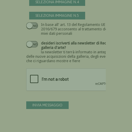
SELEZIONA IMMAGINE N.4
SELEZIONA IMMAGINE N.5
In base all' art. 13 del Regolamento UE n.
Devi dare il consenso
2016/679 acconsento al trattamento dei
miei dati personali
desideri iscriverti alla newsletter di Recta
galleria d'arte?
la newsletter ti terrà informato in anteprima
delle nuove acquisizioni della galleria, degli eventi
che ci riguardano mostre e fiere
Devi confermare di essere umano
INVIA MESSAGGIO