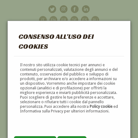
CONSENSO ALL'USO DEI
COOKIES
GALLERIA
D'ARTE
Il nostro sito utilizza cookie tecnici per annunci e
contenuti personalizzati, valutazione degli annunci e del
contenuto, osservazioni del pubblico e sviluppo di
DIPINTI E SCULTURE '800 E '900
prodotti, per archiviare e/o accedere a informazioni su
un dispositivo. Vorremmo anche impostare dei cookie
opzionali (analitici e di profilazione) per offrirti la
migliore esperienza e inviarti pubblicità personalizzata.
Puoi scegliere di gestire le tue preferenze e accettare,
selezionare o rifiutare tutti i cookie dal pannello
personalizza. Puoi accedere alla nostra
Policy cookie
ed
Informativa sulla Privacy per ulteriori informazioni.