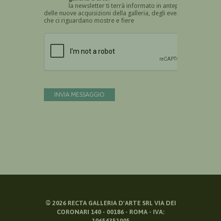
la newsletter ti terrà informato in anteprima
delle nuove acquisizioni della galleria, degli eventi
che ci riguardano mostre e fiere
Devi confermare di essere umano
INVIA MESSAGGIO
©
2026
RECTA GALLERIA D'ARTE SRL VIA DEI
CORONARI 140 - 00186 - ROMA - IVA:
10654351005