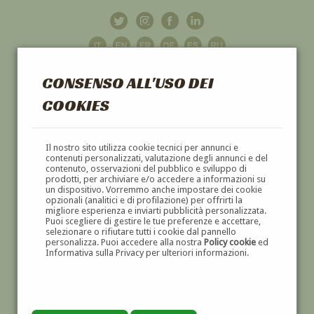
CONSENSO ALL'USO DEI
COOKIES
GALLERIA
D'ARTE
Il nostro sito utilizza cookie tecnici per annunci e
contenuti personalizzati, valutazione degli annunci e del
contenuto, osservazioni del pubblico e sviluppo di
DIPINTI E SCULTURE '800 E '900
prodotti, per archiviare e/o accedere a informazioni su
un dispositivo. Vorremmo anche impostare dei cookie
opzionali (analitici e di profilazione) per offrirti la
migliore esperienza e inviarti pubblicità personalizzata.
Puoi scegliere di gestire le tue preferenze e accettare,
selezionare o rifiutare tutti i cookie dal pannello
personalizza. Puoi accedere alla nostra
Policy cookie
ed
Informativa sulla Privacy per ulteriori informazioni.