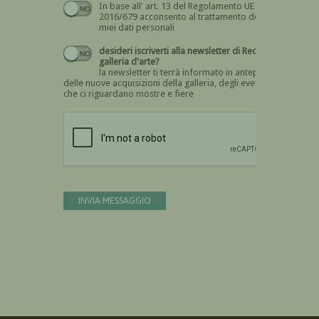
In base all' art. 13 del Regolamento UE n.
Devi dare il consenso
2016/679 acconsento al trattamento dei
miei dati personali
desideri iscriverti alla newsletter di Recta
galleria d'arte?
la newsletter ti terrà informato in anteprima
delle nuove acquisizioni della galleria, degli eventi
che ci riguardano mostre e fiere
Devi confermare di essere umano
INVIA MESSAGGIO