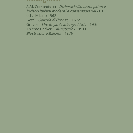
A.M. Comanducci -
Dizionario illustrato pittori e
incisori italiani moderni e contemporanei
- III
ediz. Milano 1962
Gotti -
Galleria di Firenze
- 1872
Graves
- The Royal Academy of Arts
- 1905
Thieme Becker -
Kunstlerlex
- 1911
Illustrazione Italiana
- 1876