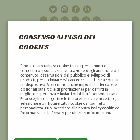
CONSENSO ALL'USO DEI
COOKIES
GALLERIA
D'ARTE
Il nostro sito utilizza cookie tecnici per annunci e
contenuti personalizzati, valutazione degli annunci e del
contenuto, osservazioni del pubblico e sviluppo di
DIPINTI E SCULTURE '800 E '900
prodotti, per archiviare e/o accedere a informazioni su
un dispositivo. Vorremmo anche impostare dei cookie
opzionali (analitici e di profilazione) per offrirti la
migliore esperienza e inviarti pubblicità personalizzata.
Puoi scegliere di gestire le tue preferenze e accettare,
selezionare o rifiutare tutti i cookie dal pannello
personalizza. Puoi accedere alla nostra
Policy cookie
ed
Informativa sulla Privacy per ulteriori informazioni.