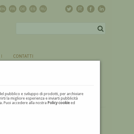
CONTATTI
del pubblico e sviluppo di prodotti, per archiviare
ti la migliore esperienza e inviarti pubblicità
zza. Puoi accedere alla nostra
Policy cookie
ed
VUOI
VENDERE
UN'OPERA DI MICHELE