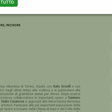
A TUTTO
HELE
RE, INCISORE
emia Albertina di Torino. Studiò con
Italo Griselli
e con
icò negli ultimi tempi alla scultura e in particolare alla
esecuzione di grandiose statue per chiese. Dopo essersi
fu prezioso collaboratore in importanti opere a
Gaetano
e
Giulio Casanova
si apprestò alla decorazione del treno
artistico. Partecipò alle più importanti esposizioni della
Sue opere si trovano nella Chiesa di Aqui e del Colle della