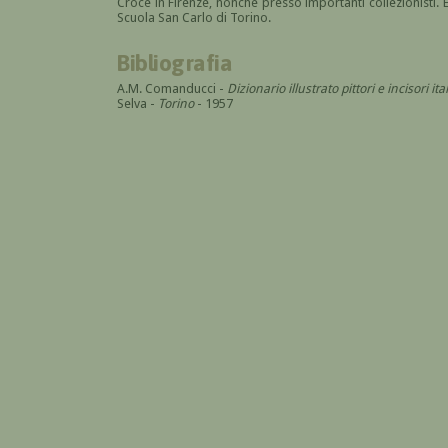
Croce in Firenze, nonchè presso importanti collezionisti. E
Scuola San Carlo di Torino.
Bibliografia
A.M. Comanducci -
Dizionario illustrato pittori e incisori 
Selva -
Torino
- 1957