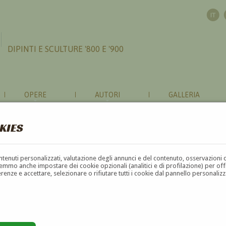
DIPINTI E SCULTURE '800 E '900
OPERE
AUTORI
GALLERIA
KIES
contenuti personalizzati, valutazione degli annunci e del contenuto, osservazioni 
mmo anche impostare dei cookie opzionali (analitici e di profilazione) per offrir
erenze e accettare, selezionare o rifiutare tutti i cookie dal pannello personali