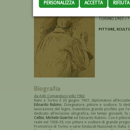
PERSONALIZZA
ACCETTA
RIFIUT
CAMOLETTO MIC
TORINO 1907 / ?
PITTORE, SCULTO
Biografia
da A.M. Comanducci ediz 1962
Nato a Torino il 20 giugno 1907, diplomatosi all'Accad
Edoardo Rubino
. Disegnatore, pittore e scultore. Si ded
lavorazione del legno, traendone grande profitto per l'
dedicato all'incisione xilografica, nei tempi giovanili, 
Cellini
,
Michele Guerrisi
ed Edoardo Rubino. Con il pittor
reale nel 1938-39, con pitture e sculture di grande pregio 
Promotrice di Torino e varie Sindacali Nazionali in Italia. 