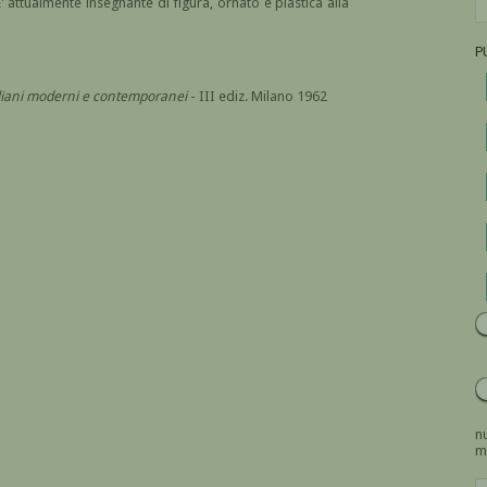
' attualmente insegnante di figura, ornato e plastica alla
P
italiani moderni e contemporanei
- III ediz. Milano 1962
nu
m