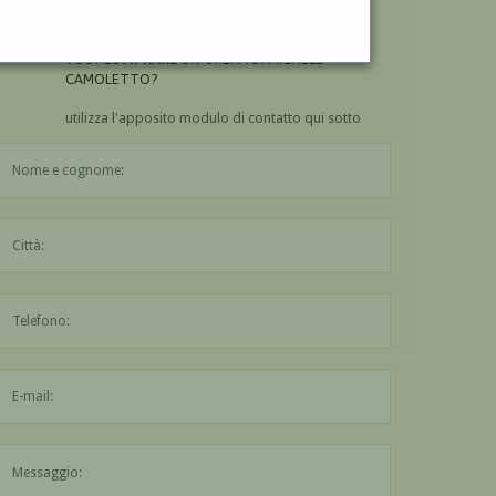
CAMOLETTO?
VUOI
COMPRARE
UN'OPERA DI MICHELE
CAMOLETTO?
utilizza l'apposito modulo di contatto qui sotto
Il nome è obbligatorio
La città è obbligatoria
L'indirizzo mail non è valido
Il messaggio è obbligatorio