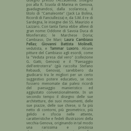
disegno presso l'Accademia. Insegnò
poi alla R. Scuola di Marina in Genova,
guadagnandosi, dalla scolaresca, il
titolo di "Camaleonte" (Jack La Bolina,
Ricordi di Fanciullezza) e, da S.M. il re di
Sardegna, le insegne dei SS. Maurizio e
Lazzaro. Con tanta fama ebbe allievi di
gran nome: Oddone di Savoia Duca di
Monferrato; le Marchese Doria;
Cambiaso, De Mari;
Laura Cambiaso
Pellas
;
Giovanni Battista Molinelli
,
vedutista, e
Tammar Luxoro
. Alcune
pitture del Cambiaso agli esordi, come
la "Veduta presa dal vero" (collezione
G. Gatti, Genova) e il "Paesaggio
dell'entroterra" (già raccolta Stefano
Rebaudi, Genova), sarebbero da
giudicarsi tra le migliori per un certo
suggestivo potere educativo, se non
fossero menomate dai palesi ricordi
del paesaggio manieristico ed
aggiustato convenzionalmente. In un
secondo tempo il disegno delle sue
architetture, dei suoi monumenti, delle
sue piazze, delle sue chiese, si fa più
netto di contorni, più geometrico, più
gelido e sfocia nelle attente,
caratteristiche e fedeli illustrazoni della
vecchia Genova, originando in tal modo
una rarissima e preziosa