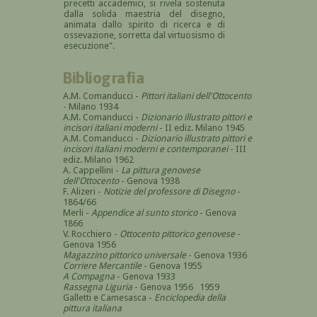
precetti accademici, si rivela sostenuta
dalla solida maestria del disegno,
animata dallo spirito di ricerca e di
ossevazione, sorretta dal virtuosismo di
esecuzione".
Bibliografia
A.M. Comanducci -
Pittori italiani dell'Ottocento
- Milano 1934
A.M. Comanducci -
Dizionario illustrato pittori e
incisori italiani moderni
- II ediz. Milano 1945
A.M. Comanducci -
Dizionario illustrato pittori e
incisori italiani moderni e contemporanei
- III
ediz. Milano 1962
A. Cappellini -
La pittura genovese
dell'Ottocento
- Genova 1938
F. Alizeri -
Notizie del professore di Disegno
-
1864/66
Merli -
Appendice al sunto storico
- Genova
1866
V. Rocchiero -
Ottocento pittorico genovese
-
Genova 1956
Magazzino pittorico universale
- Genova 1936
Corriere Mercantile
- Genova 1955
A Compagna
- Genova 1933
Rassegna Liguria
- Genova 1956 1959
Galletti e Camesasca -
Enciclopedia della
pittura italiana