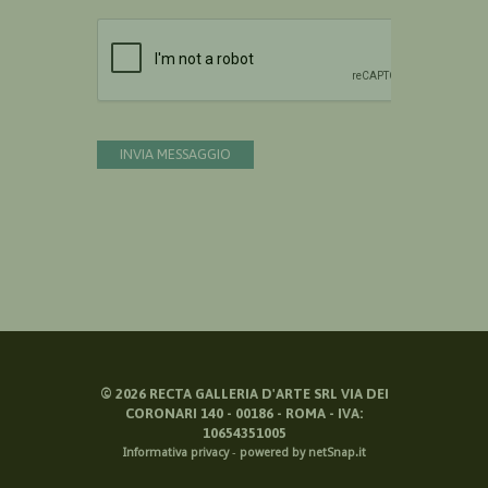
Devi confermare di essere umano
INVIA MESSAGGIO
©
2026
RECTA GALLERIA D'ARTE SRL VIA DEI
CORONARI 140 - 00186 - ROMA - IVA:
10654351005
Informativa privacy
-
powered by netSnap.it