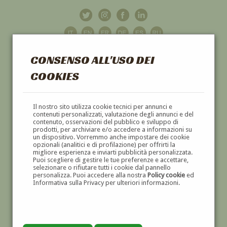
CONSENSO ALL'USO DEI
COOKIES
GALLERIA
D'ARTE
Il nostro sito utilizza cookie tecnici per annunci e
contenuti personalizzati, valutazione degli annunci e del
contenuto, osservazioni del pubblico e sviluppo di
DIPINTI E SCULTURE '800 E '900
prodotti, per archiviare e/o accedere a informazioni su
un dispositivo. Vorremmo anche impostare dei cookie
opzionali (analitici e di profilazione) per offrirti la
migliore esperienza e inviarti pubblicità personalizzata.
Puoi scegliere di gestire le tue preferenze e accettare,
selezionare o rifiutare tutti i cookie dal pannello
personalizza. Puoi accedere alla nostra
Policy cookie
ed
Informativa sulla Privacy per ulteriori informazioni.