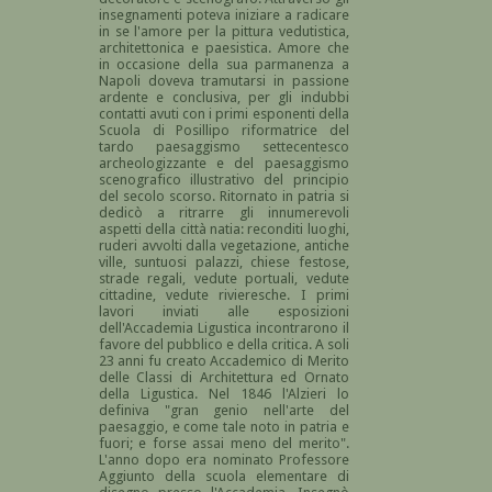
insegnamenti poteva iniziare a radicare
in se l'amore per la pittura vedutistica,
architettonica e paesistica. Amore che
in occasione della sua parmanenza a
Napoli doveva tramutarsi in passione
ardente e conclusiva, per gli indubbi
contatti avuti con i primi esponenti della
Scuola di Posillipo riformatrice del
tardo paesaggismo settecentesco
archeologizzante e del paesaggismo
scenografico illustrativo del principio
del secolo scorso. Ritornato in patria si
dedicò a ritrarre gli innumerevoli
aspetti della città natia: reconditi luoghi,
ruderi avvolti dalla vegetazione, antiche
ville, suntuosi palazzi, chiese festose,
strade regali, vedute portuali, vedute
cittadine, vedute rivieresche. I primi
lavori inviati alle esposizioni
dell'Accademia Ligustica incontrarono il
favore del pubblico e della critica. A soli
23 anni fu creato Accademico di Merito
delle Classi di Architettura ed Ornato
della Ligustica. Nel 1846 l'Alzieri lo
definiva "gran genio nell'arte del
paesaggio, e come tale noto in patria e
fuori; e forse assai meno del merito".
L'anno dopo era nominato Professore
Aggiunto della scuola elementare di