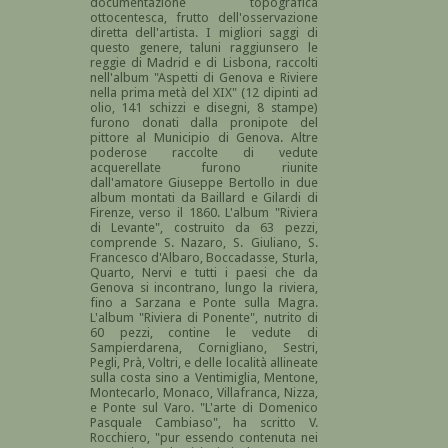
documentazione topografica
ottocentesca, frutto dell'osservazione
diretta dell'artista. I migliori saggi di
questo genere, taluni raggiunsero le
reggie di Madrid e di Lisbona, raccolti
nell'album "Aspetti di Genova e Riviere
nella prima metà del XIX" (12 dipinti ad
olio, 141 schizzi e disegni, 8 stampe)
furono donati dalla pronipote del
pittore al Municipio di Genova. Altre
poderose raccolte di vedute
acquerellate furono riunite
dall'amatore Giuseppe Bertollo in due
album montati da Baillard e Gilardi di
Firenze, verso il 1860. L'album "Riviera
di Levante", costruito da 63 pezzi,
comprende S. Nazaro, S. Giuliano, S.
Francesco d'Albaro, Boccadasse, Sturla,
Quarto, Nervi e tutti i paesi che da
Genova si incontrano, lungo la riviera,
fino a Sarzana e Ponte sulla Magra.
L'album "Riviera di Ponente", nutrito di
60 pezzi, contine le vedute di
Sampierdarena, Cornigliano, Sestri,
Pegli, Prà, Voltri, e delle località allineate
sulla costa sino a Ventimiglia, Mentone,
Montecarlo, Monaco, Villafranca, Nizza,
e Ponte sul Varo. "L'arte di Domenico
Pasquale Cambiaso", ha scritto V.
Rocchiero, "pur essendo contenuta nei