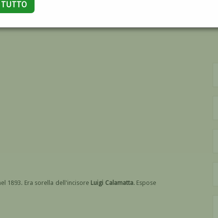
A TUTTO
EPPINA
 nel 1893. Era sorella dell'incisore
Luigi Calamatta
. Espose