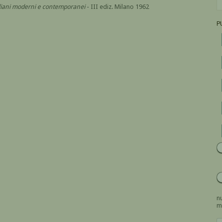
italiani moderni e contemporanei
- III ediz. Milano 1962
P
nu
m