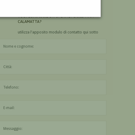
CALAMATTA?
VUOI
COMPRARE
UN'OPERA DI GIUSEPPINA
CALAMATTA?
utilizza l'apposito modulo di contatto qui sotto
Il nome è obbligatorio
La città è obbligatoria
L'indirizzo mail non è valido
Il messaggio è obbligatorio