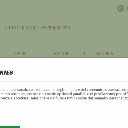
DIPINTI E SCULTURE '800 E '900
OPERE
AUTORI
GALLERIA
KIES
contenuti personalizzati, valutazione degli annunci e del contenuto, osservazioni 
mmo anche impostare dei cookie opzionali (analitici e di profilazione) per offrir
erenze e accettare, selezionare o rifiutare tutti i cookie dal pannello personali