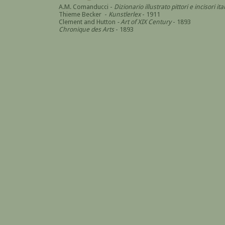
A.M. Comanducci -
Dizionario illustrato pittori e incisori 
Thieme Becker -
Kunstlerlex
- 1911
Clement and Hutton
- Art of XIX Century
- 1893
Chronique des Arts
- 1893