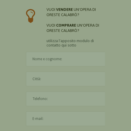
VUOI
VENDERE
UN'OPERA DI
ORESTE CALABRÒ?
VUOI
COMPRARE
UN'OPERA DI
ORESTE CALABRÒ?
utilizza l'apposito modulo di
contatto qui sotto
Il nome è obbligatorio
La città è obbligatoria
L'indirizzo mail non è valido