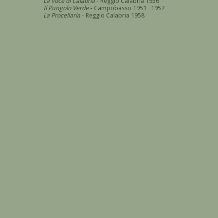
La Voce di Calabria
- Reggio Calabria 1956
Il Pungolo Verde
- Campobasso 1951 1957
La Procellaria
- Reggio Calabria 1958