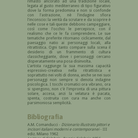
rimasto ancorato ad una tradizione locale,
legata al gusto mediterraneo di tipo figurativo
dove la forma predomina e non si confonde
con l'astrazione, nè l'indagine sfiora
l'inconscio: la verità da scrutare e da scoprire è
nelle cose e tali queste debbono campeggiare,
così come l'occhio le percepisce, con il
realismo che ce le fa comprendere. Le sue
tematiche preferite ritornano ciclicamente, dal
paesaggio natio ai personaggi locali, alla
ritrattistica. Ogni tanto compare sulla scena il
desiderio di un frammento di cultura
classicheggiante, dove i personaggi cercano
disperatamente una posa disinvolta.
L'artista raggiunge la sua massima capacità
espressivo-creativa nella ritrattistica e
soprattutto nei volti di donna, anche se nei suoi
personaggi non sempre si denota indagine
psicologica. I tocchi cromatici ora vibrano, ora
si spengono, non c'è l'impronta di una pittura
solare, accesa, anzi la velatura è pacata,
spenta, costruita con cura ma anche con
parsimoniosa semplicità.
Bibliografia
A.M. Comanducci -
Dizionario illustrato pittori e
incisori italiani moderni e contemporanei
- III
ediz. Milano 1962