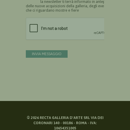
la newsletter ti terrà informato in anteprima
delle nuove acquisizioni della galleria, degli eventi
che ci riguardano mostre e fiere
Devi confermare di essere umano
INVIA MESSAGGIO
©
2026
RECTA GALLERIA D'ARTE SRL VIA DEI
CORONARI 140 - 00186 - ROMA - IVA:
10654351005