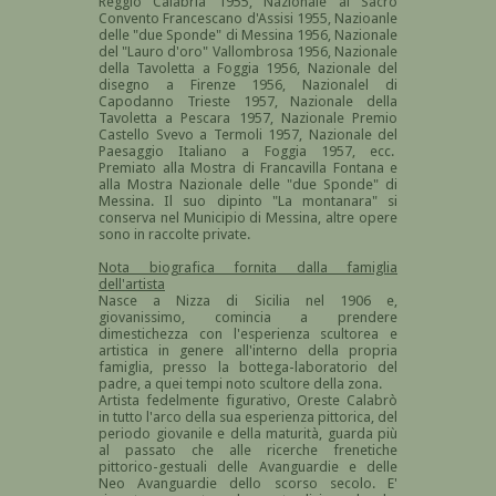
Reggio Calabria 1955, Nazionale al Sacro
Convento Francescano d'Assisi 1955, Nazioanle
delle "due Sponde" di Messina 1956, Nazionale
del "Lauro d'oro" Vallombrosa 1956, Nazionale
della Tavoletta a Foggia 1956, Nazionale del
disegno a Firenze 1956, Nazionalel di
Capodanno Trieste 1957, Nazionale della
Tavoletta a Pescara 1957, Nazionale Premio
Castello Svevo a Termoli 1957, Nazionale del
Paesaggio Italiano a Foggia 1957, ecc.
Premiato alla Mostra di Francavilla Fontana e
alla Mostra Nazionale delle "due Sponde" di
Messina. Il suo dipinto "La montanara" si
conserva nel Municipio di Messina, altre opere
sono in raccolte private.
Nota biografica fornita dalla famiglia
dell'artista
Nasce a Nizza di Sicilia nel 1906 e,
giovanissimo, comincia a prendere
dimestichezza con l'esperienza scultorea e
artistica in genere all'interno della propria
famiglia, presso la bottega-laboratorio del
padre, a quei tempi noto scultore della zona.
Artista fedelmente figurativo, Oreste Calabrò
in tutto l'arco della sua esperienza pittorica, del
periodo giovanile e della maturità, guarda più
al passato che alle ricerche frenetiche
pittorico-gestuali delle Avanguardie e delle
Neo Avanguardie dello scorso secolo. E'