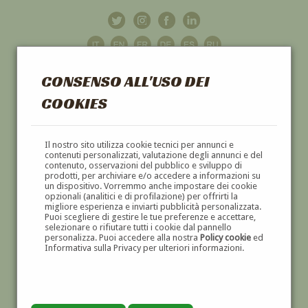
CONSENSO ALL'USO DEI
COOKIES
GALLERIA
D'ARTE
Il nostro sito utilizza cookie tecnici per annunci e
contenuti personalizzati, valutazione degli annunci e del
contenuto, osservazioni del pubblico e sviluppo di
DIPINTI E SCULTURE '800 E '900
prodotti, per archiviare e/o accedere a informazioni su
un dispositivo. Vorremmo anche impostare dei cookie
opzionali (analitici e di profilazione) per offrirti la
migliore esperienza e inviarti pubblicità personalizzata.
Puoi scegliere di gestire le tue preferenze e accettare,
selezionare o rifiutare tutti i cookie dal pannello
personalizza. Puoi accedere alla nostra
Policy cookie
ed
Informativa sulla Privacy per ulteriori informazioni.