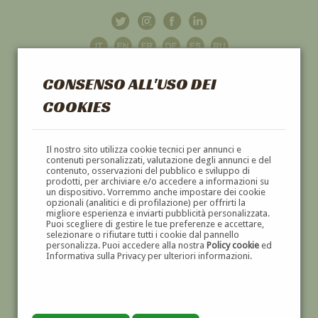
CONSENSO ALL'USO DEI
COOKIES
GALLERIA
D'ARTE
Il nostro sito utilizza cookie tecnici per annunci e
contenuti personalizzati, valutazione degli annunci e del
contenuto, osservazioni del pubblico e sviluppo di
DIPINTI E SCULTURE '800 E '900
prodotti, per archiviare e/o accedere a informazioni su
un dispositivo. Vorremmo anche impostare dei cookie
opzionali (analitici e di profilazione) per offrirti la
migliore esperienza e inviarti pubblicità personalizzata.
Puoi scegliere di gestire le tue preferenze e accettare,
selezionare o rifiutare tutti i cookie dal pannello
personalizza. Puoi accedere alla nostra
Policy cookie
ed
Informativa sulla Privacy per ulteriori informazioni.