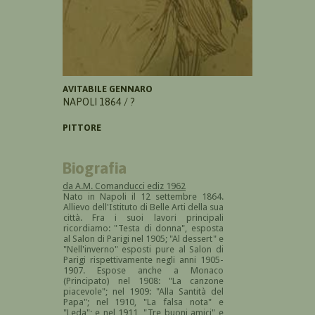
AVITABILE GENNARO
NAPOLI 1864 / ?
PITTORE
Biografia
da A.M. Comanducci ediz 1962
Nato in Napoli il 12 settembre 1864.
Allievo dell'Istituto di Belle Arti della sua
città. Fra i suoi lavori principali
ricordiamo: "Testa di donna", esposta
al Salon di Parigi nel 1905; "Al dessert" e
"Nell'inverno" esposti pure al Salon di
Parigi rispettivamente negli anni 1905-
1907. Espose anche a Monaco
(Principato) nel 1908: "La canzone
piacevole"; nel 1909: "Alla Santità del
Papa"; nel 1910, "La falsa nota" e
"Leda"; e nel 1911, "Tre buoni amici" e