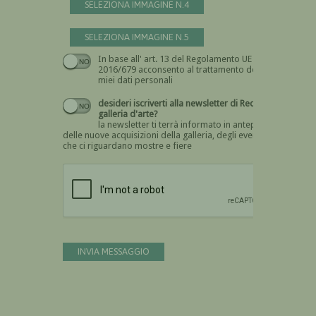
SELEZIONA IMMAGINE N.4
SELEZIONA IMMAGINE N.5
In base all' art. 13 del Regolamento UE n.
Devi dare il consenso
2016/679 acconsento al trattamento dei
miei dati personali
desideri iscriverti alla newsletter di Recta
galleria d'arte?
la newsletter ti terrà informato in anteprima
delle nuove acquisizioni della galleria, degli eventi
che ci riguardano mostre e fiere
Devi confermare di essere umano
INVIA MESSAGGIO