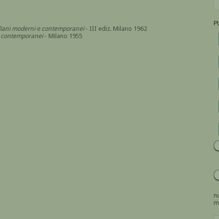
P
italiani moderni e contemporanei
- III ediz. Milano 1962
i e contemporanei
- Milano 1955
nu
m