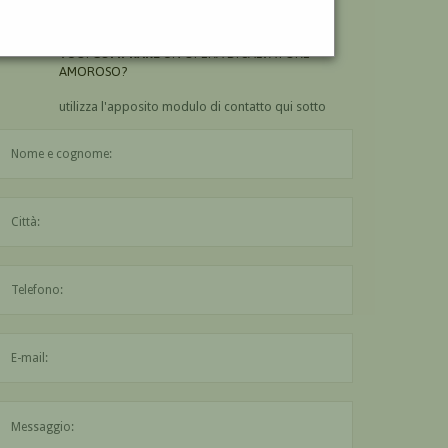
AMOROSO?
VUOI
COMPRARE
UN'OPERA DI SALVATORE
AMOROSO?
utilizza l'apposito modulo di contatto qui sotto
Il nome è obbligatorio
La città è obbligatoria
L'indirizzo mail non è valido
Il messaggio è obbligatorio