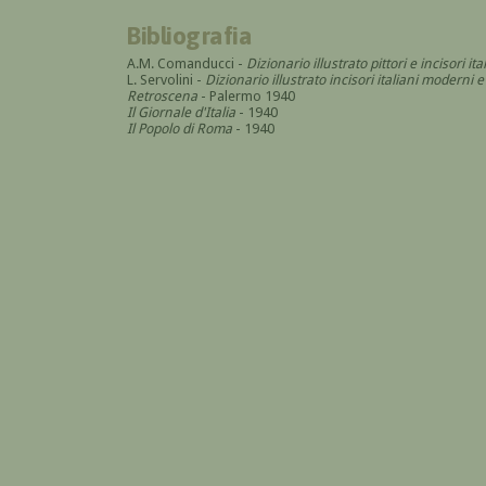
Bibliografia
A.M. Comanducci -
Dizionario illustrato pittori e incisori 
L. Servolini -
Dizionario illustrato incisori italiani modern
Retroscena
- Palermo 1940
Il Giornale d'Italia
- 1940
Il Popolo di Roma
- 1940