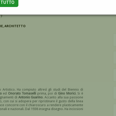
A TUTTO
TORE
 ?
RE, ARCHITETTO
Artistico. Ha compiuto altresì gli studi del Biennio di
no
ed
Onorato Tomaselli
prima, poi di
Gino Morici
. Si è
segnamenti di
Antonio Guarino
. Accanto alla sua passione
o, con cui si adopera per ripristinare il gusto della linea
a luce concorre con il chiaroscuro a rendere plasticamente
ali e nazionali. Dal 1938 insegna disegno. Ha inciosioni