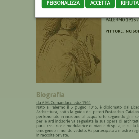
PERSONALIZZA
ACCETTA
RIFIUT
AMOROSO SALVA
PALERMO 1915 /
PITTORE, INCISO
Biografia
da A.M. Comanducci ediz 1962
Nato a Palermo il 5 giugno 1915, è diplomato dal Liceo 
Architettura, sotto la guida dei pittori
Eustacchio Catala
perfezionato in incisione all'acquaforte seguendo gli in
per le arti incisorie va segnalata la sua opera di architett
pura, creatrice e modulatrice di piani e di spazi, in cui l
omogeneo il mondo veduto. Ha partecipato a mostre region
in raccolte private.