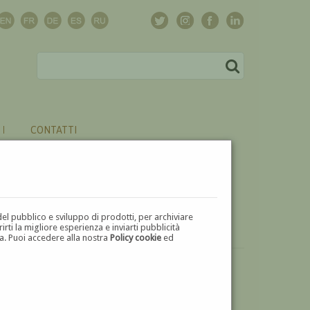
CONTATTI
del pubblico e sviluppo di prodotti, per archiviare
ti la migliore esperienza e inviarti pubblicità
zza. Puoi accedere alla nostra
Policy cookie
ed
VUOI
VENDERE
UN'OPERA DI SALVATORE