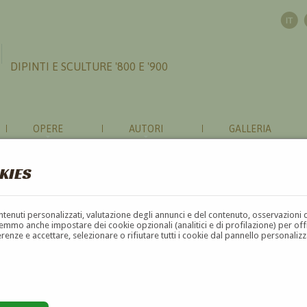
DIPINTI E SCULTURE '800 E '900
OPERE
AUTORI
GALLERIA
KIES
contenuti personalizzati, valutazione degli annunci e del contenuto, osservazioni 
mmo anche impostare dei cookie opzionali (analitici e di profilazione) per offrir
erenze e accettare, selezionare o rifiutare tutti i cookie dal pannello personali