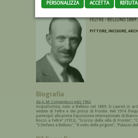
PERSONALIZZA
ACCETTA
RIFIUT
ALPAGO NOVELLO ALBER
FELTRE - BELLUNO 1889
PITTORE, INCISORE, AR
Biografia
da A. M. Comanducci ediz 1962
Acquafortista, nato a Belluno nel 1889. Si Laureò in arch
vedute di Feltre e dei pressi di Frontin. Nel 1914 freq
partecipò alla prima Espoisizone internazionale di Bianco
Rocco a Feltre" (1912), "Scorcio della villa di Frontin", "
"S.Stefano a Belluno", "Il volto delle prigioni", "Palazzo de