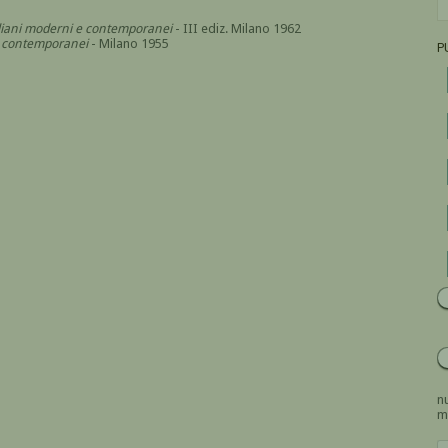
italiani moderni e contemporanei
- III ediz. Milano 1962
i e contemporanei
- Milano 1955
P
nu
m