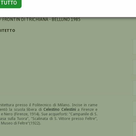
A TUTTO
TO
 / FRONTIN DI TRICHIANA - BELLUNO 1985
CHITETTO
itettura presso il Politecnico di Milano. Incise in rame
uentò la scuola libera di
Celestino Celestini
a Firenze e
 e Nero (Firenze, 1914). Sue acqueforti: "Campanile di S.
Casa sulla Tuora", "Scalinata di S. Vittore presso Feltre",
l Museo di Feltre"(1922).