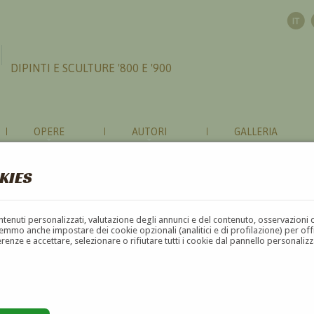
DIPINTI E SCULTURE '800 E '900
OPERE
AUTORI
GALLERIA
KIES
contenuti personalizzati, valutazione degli annunci e del contenuto, osservazioni 
mmo anche impostare dei cookie opzionali (analitici e di profilazione) per offrir
erenze e accettare, selezionare o rifiutare tutti i cookie dal pannello personali