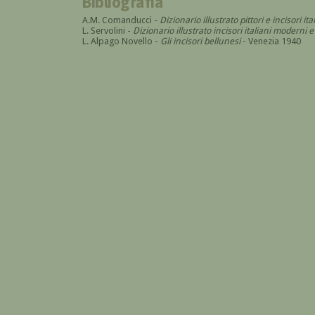
Bibliografia
A.M. Comanducci -
Dizionario illustrato pittori e incisori 
L. Servolini -
Dizionario illustrato incisori italiani modern
L. Alpago Novello -
Gli incisori bellunesi
- Venezia 1940