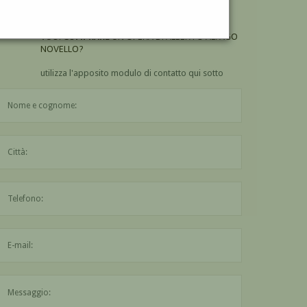
NOVELLO?
VUOI
COMPRARE
UN'OPERA DI ALBERTO ALPAGO
NOVELLO?
utilizza l'apposito modulo di contatto qui sotto
Il nome è obbligatorio
La città è obbligatoria
L'indirizzo mail non è valido
Il messaggio è obbligatorio