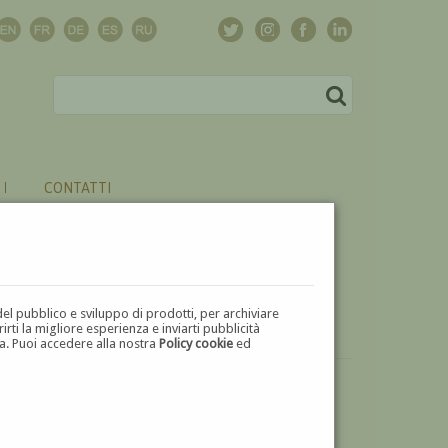
CONTATTI
del pubblico e sviluppo di prodotti, per archiviare
ti la migliore esperienza e inviarti pubblicità
zza. Puoi accedere alla nostra
Policy cookie
ed
VUOI
VENDERE
UN'OPERA DI ALBERTO ALPAGO