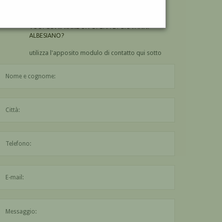
ALBESIANO?
VUOI
COMPRARE
UN'OPERA DI GIOVANNI
ALBESIANO?
utilizza l'apposito modulo di contatto qui sotto
Il nome è obbligatorio
La città è obbligatoria
L'indirizzo mail non è valido
Il messaggio è obbligatorio