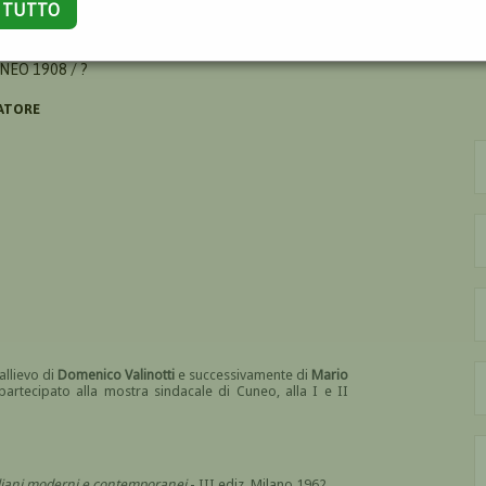
A TUTTO
ANNI
NEO 1908 / ?
ATORE
allievo di
Domenico Valinotti
e successivamente di
Mario
partecipato alla mostra sindacale di Cuneo, alla I e II
italiani moderni e contemporanei
- III ediz. Milano 1962