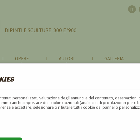
DIPINTI E SCULTURE '800 E '900
OPERE
AUTORI
GALLERIA
KIES
contenuti personalizzati, valutazione degli annunci e del contenuto, osservazioni 
mmo anche impostare dei cookie opzionali (analitici e di profilazione) per offrir
erenze e accettare, selezionare o rifiutare tutti i cookie dal pannello personali