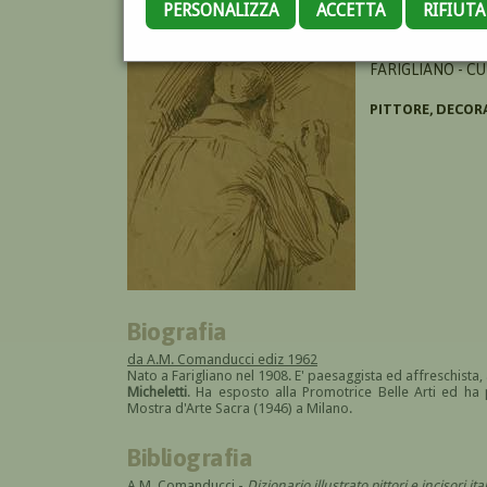
PERSONALIZZA
ACCETTA
RIFIUT
ALBESIANO GIOV
FARIGLIANO - CU
PITTORE, DECOR
Biografia
da A.M. Comanducci ediz 1962
Nato a Farigliano nel 1908. E' paesaggista ed affreschista, 
Micheletti
. Ha esposto alla Promotrice Belle Arti ed ha 
Mostra d'Arte Sacra (1946) a Milano.
Bibliografia
A.M. Comanducci -
Dizionario illustrato pittori e incisori 