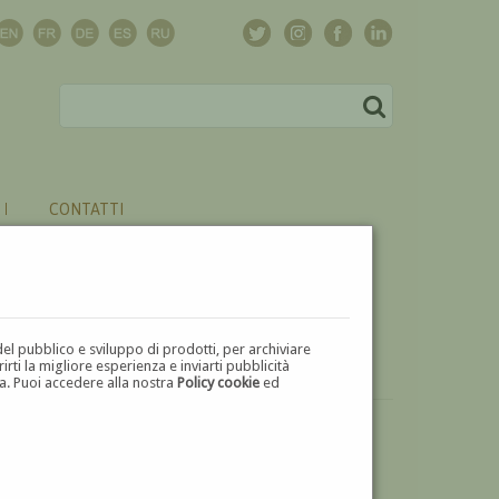
CONTATTI
del pubblico e sviluppo di prodotti, per archiviare
ti la migliore esperienza e inviarti pubblicità
zza. Puoi accedere alla nostra
Policy cookie
ed
VUOI
VENDERE
UN'OPERA DI PAOLO AGELLI?