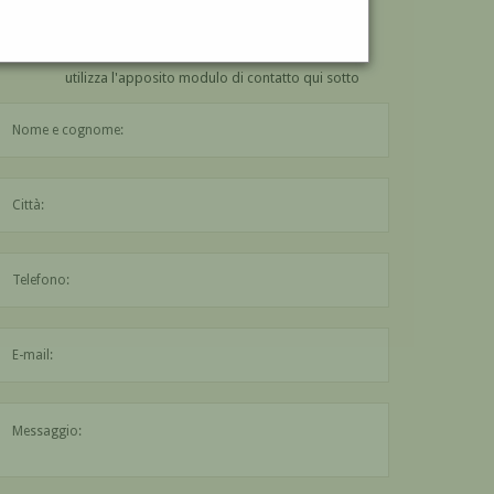
VUOI
COMPRARE
UN'OPERA DI PAOLO AGELLI?
utilizza l'apposito modulo di contatto qui sotto
Il nome è obbligatorio
La città è obbligatoria
L'indirizzo mail non è valido
Il messaggio è obbligatorio