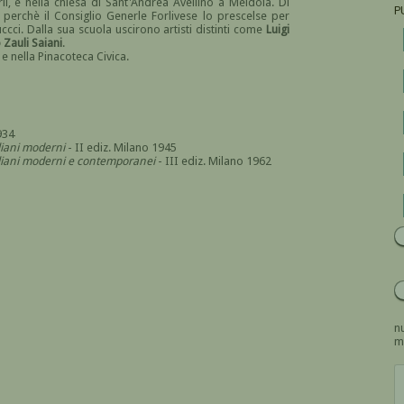
lì, e nella chiesa di Sant'Andrea Avellino a Meldola. Di
P
a perchè il Consiglio Generle Forlivese lo prescelse per
ccci. Dalla sua scuola uscirono artisti distinti come
Luigi
Zauli Saiani
.
e nella Pinacoteca Civica.
934
aliani moderni
- II ediz. Milano 1945
italiani moderni e contemporanei
- III ediz. Milano 1962
nu
m