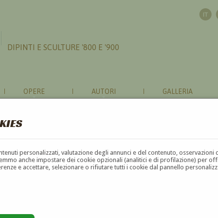
DIPINTI E SCULTURE '800 E '900
OPERE
AUTORI
GALLERIA
KIES
contenuti personalizzati, valutazione degli annunci e del contenuto, osservazioni 
mmo anche impostare dei cookie opzionali (analitici e di profilazione) per offrir
erenze e accettare, selezionare o rifiutare tutti i cookie dal pannello personali