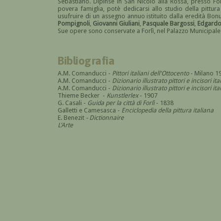
Sebastiano. Dipinse in San Nicolò alla Rossa, presso For
povera famiglia, potè dedicarsi allo studio della pittur
usufruire di un assegno annuo istituito dalla eredità Bonu
Pompignoli
,
Giovanni Giuliani
,
Pasquale Bargossi
,
Edgardo 
Sue opere sono conservate a Forlì, nel Palazzo Municipale 
Bibliografia
A.M. Comanducci -
Pittori italiani dell'Ottocento
- Milano 1
A.M. Comanducci -
Dizionario illustrato pittori e incisori it
A.M. Comanducci -
Dizionario illustrato pittori e incisori 
Thieme Becker -
Kunstlerlex
- 1907
G. Casali -
Guida per la città di Forlì
- 1838
Galletti e Camesasca -
Enciclopedia della pittura italiana
E. Benezit
- Dictionnaire
L'Arte