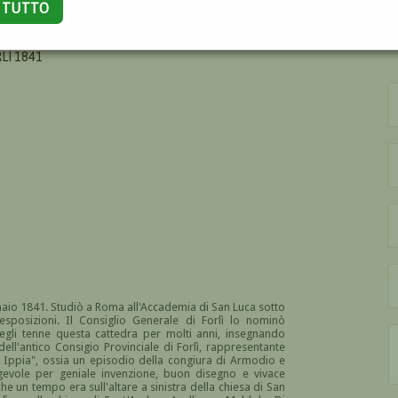
A TUTTO
RLÌ 1841
nnaio 1841. Studiò a Roma all'Accademia di San Luca sotto
esposizioni. Il Consiglio Generale di Forlì lo nominò
 egli tenne questa cattedra per molti anni, insegnando
ell'antico Consigio Provinciale di Forlì, rappresentante
o Ippia", ossia un episodio della congiura di Armodio e
egevole per geniale invenzione, buon disegno e vivace
 che un tempo era sull'altare a sinistra della chiesa di San