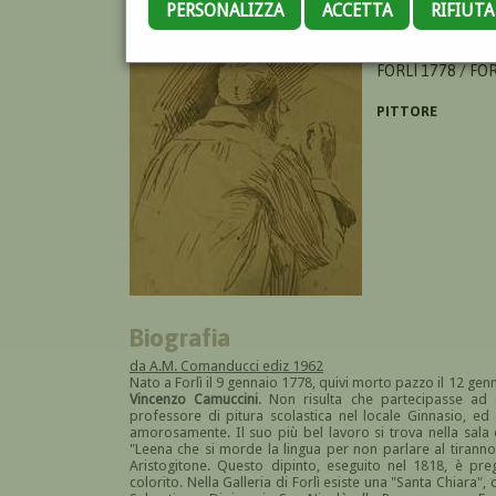
PERSONALIZZA
ACCETTA
RIFIUT
AGELLI PAOLO
FORLÌ 1778 / FO
PITTORE
Biografia
da A.M. Comanducci ediz 1962
Nato a Forlì il 9 gennaio 1778, quivi morto pazzo il 12 ge
Vincenzo Camuccini
. Non risulta che partecipasse ad 
professore di pitura scolastica nel locale Ginnasio, ed
amorosamente. Il suo più bel lavoro si trova nella sala d
"Leena che si morde la lingua per non parlare al tirann
Aristogitone. Questo dipinto, eseguito nel 1818, è pr
colorito. Nella Galleria di Forlì esiste una "Santa Chiara",