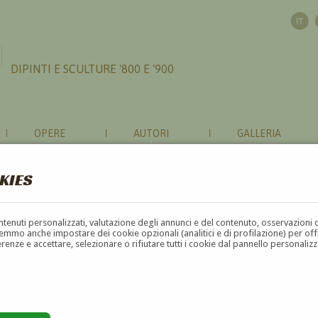
DIPINTI E SCULTURE '800 E '900
OPERE
AUTORI
GALLERIA
KIES
contenuti personalizzati, valutazione degli annunci e del contenuto, osservazioni 
mmo anche impostare dei cookie opzionali (analitici e di profilazione) per offrir
erenze e accettare, selezionare o rifiutare tutti i cookie dal pannello personali
G
H
I
J
K
L
M
N
O
P
Q
R
S
T
U