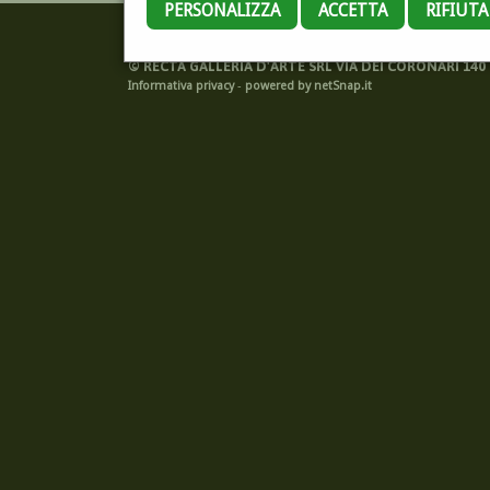
PERSONALIZZA
ACCETTA
RIFIUT
©
RECTA GALLERIA D'ARTE SRL VIA DEI CORONARI 140 -
Informativa privacy
-
powered by netSnap.it