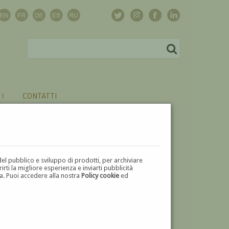
CONTATTI
del pubblico e sviluppo di prodotti, per archiviare
ti la migliore esperienza e inviarti pubblicità
zza. Puoi accedere alla nostra
Policy cookie
ed
V
W
X
Y
Z
⬅