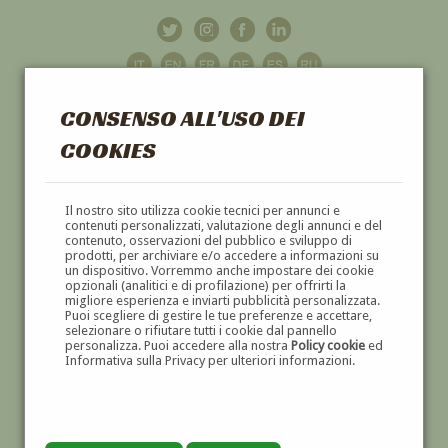
CONSENSO ALL'USO DEI
COOKIES
GALLERIA
D'ARTE
Il nostro sito utilizza cookie tecnici per annunci e
contenuti personalizzati, valutazione degli annunci e del
contenuto, osservazioni del pubblico e sviluppo di
DIPINTI E SCULTURE '800 E '900
prodotti, per archiviare e/o accedere a informazioni su
un dispositivo. Vorremmo anche impostare dei cookie
opzionali (analitici e di profilazione) per offrirti la
migliore esperienza e inviarti pubblicità personalizzata.
Puoi scegliere di gestire le tue preferenze e accettare,
selezionare o rifiutare tutti i cookie dal pannello
personalizza. Puoi accedere alla nostra
Policy cookie
ed
Informativa sulla Privacy per ulteriori informazioni.