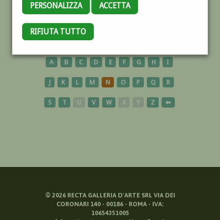
PERSONALIZZA
ACCETTA
VIA APPIA
RIFIUTA TUTTO
A
B
C
D
E
F
G
H
I
J
K
L
M
N
O
P
Q
R
S
T
U
V
W
X
Y
Z
⬅
©
2026
RECTA GALLERIA D'ARTE SRL VIA DEI
CORONARI 140 - 00186 - ROMA - IVA:
10654351005