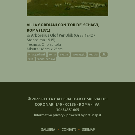
VILLA GORDIANI CON TOR DE' SCHIAVI,
ROMA (1871)
di
Arborelius Olof Per Ulrik
(Orsa 1842 /
Stoccolma 1915)
Tecnica: Olio su tela
Misure: 45cm x 75cm
villa gordiani
roma
svezia
paesaggio
veduta
olio
tela
tor dei schiavi
©
2026
RECTA GALLERIA D'ARTE SRL VIA DEI
CORONARI 140 - 00186 - ROMA - IVA:
10654351005
Informativa privacy
-
powered by netSnap.it
GALLERIA
CONTATTI
SITEMAP