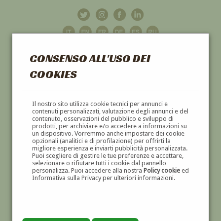
CONSENSO ALL'USO DEI
COOKIES
GALLERIA
D'ARTE
Il nostro sito utilizza cookie tecnici per annunci e
contenuti personalizzati, valutazione degli annunci e del
contenuto, osservazioni del pubblico e sviluppo di
DIPINTI E SCULTURE '800 E '900
prodotti, per archiviare e/o accedere a informazioni su
un dispositivo. Vorremmo anche impostare dei cookie
opzionali (analitici e di profilazione) per offrirti la
migliore esperienza e inviarti pubblicità personalizzata.
Puoi scegliere di gestire le tue preferenze e accettare,
selezionare o rifiutare tutti i cookie dal pannello
personalizza. Puoi accedere alla nostra
Policy cookie
ed
Informativa sulla Privacy per ulteriori informazioni.