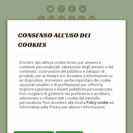
CONSENSO ALL'USO DEI
COOKIES
GALLERIA
D'ARTE
Il nostro sito utilizza cookie tecnici per annunci e
contenuti personalizzati, valutazione degli annunci e del
contenuto, osservazioni del pubblico e sviluppo di
DIPINTI E SCULTURE '800 E '900
prodotti, per archiviare e/o accedere a informazioni su
un dispositivo. Vorremmo anche impostare dei cookie
opzionali (analitici e di profilazione) per offrirti la
migliore esperienza e inviarti pubblicità personalizzata.
Puoi scegliere di gestire le tue preferenze e accettare,
selezionare o rifiutare tutti i cookie dal pannello
personalizza. Puoi accedere alla nostra
Policy cookie
ed
Informativa sulla Privacy per ulteriori informazioni.