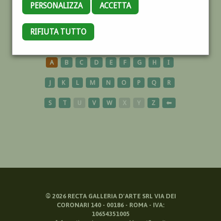
PERSONALIZZA
ACCETTA
PONTE CESTIO
RIFIUTA TUTTO
A
B
C
D
E
F
G
H
I
J
K
L
M
N
O
P
Q
R
S
T
U
V
W
X
Y
Z
⬅
©
2026
RECTA GALLERIA D'ARTE SRL VIA DEI
CORONARI 140 - 00186 - ROMA - IVA:
10654351005