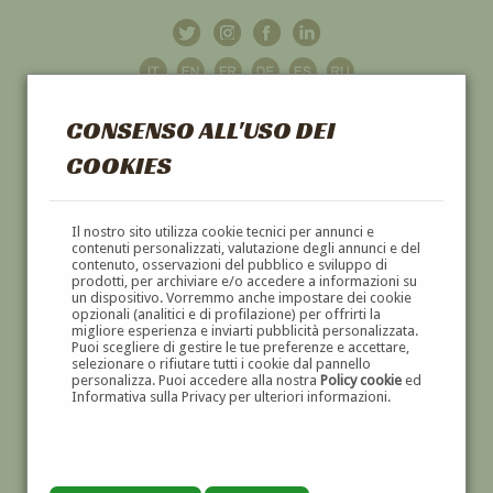
CONSENSO ALL'USO DEI
COOKIES
GALLERIA
D'ARTE
Il nostro sito utilizza cookie tecnici per annunci e
contenuti personalizzati, valutazione degli annunci e del
contenuto, osservazioni del pubblico e sviluppo di
DIPINTI E SCULTURE '800 E '900
prodotti, per archiviare e/o accedere a informazioni su
un dispositivo. Vorremmo anche impostare dei cookie
opzionali (analitici e di profilazione) per offrirti la
migliore esperienza e inviarti pubblicità personalizzata.
Puoi scegliere di gestire le tue preferenze e accettare,
selezionare o rifiutare tutti i cookie dal pannello
personalizza. Puoi accedere alla nostra
Policy cookie
ed
Informativa sulla Privacy per ulteriori informazioni.