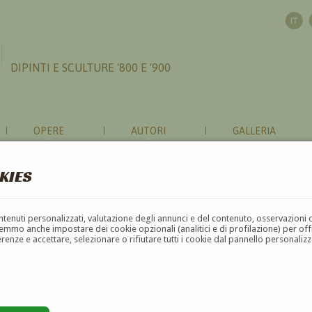
DIPINTI E SCULTURE '800 E '900
OPERE
AUTORI
GALLERIA
KIES
contenuti personalizzati, valutazione degli annunci e del contenuto, osservazioni 
mmo anche impostare dei cookie opzionali (analitici e di profilazione) per offrir
erenze e accettare, selezionare o rifiutare tutti i cookie dal pannello personali
F
G
H
I
J
K
L
M
N
O
P
Q
R
S
T