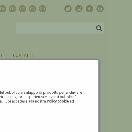
CONTATTI
del pubblico e sviluppo di prodotti, per archiviare
ti la migliore esperienza e inviarti pubblicità
zza. Puoi accedere alla nostra
Policy cookie
ed
U
V
W
X
Y
Z