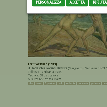
PERSONALIZZA
ACCETTA
RIFIUT
LOTTATORI ° (1943)
di
Tedeschi Giovanni Battista
(Mergozzo - Verbania 1883 /
Pallanza - Verbania 1944)
Tecnica: Olio su tavola
Misure: 42.5cm x 43.5cm
olio
tavola
figurativo
nudo
verbania
piemonte
pallanza
me