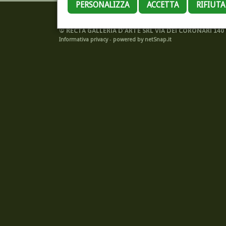
PERSONALIZZA
ACCETTA
RIFIUT
©
RECTA GALLERIA D'ARTE SRL VIA DEI CORONARI 140 -
Informativa privacy
-
powered by netSnap.it