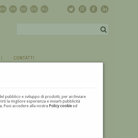
CONTATTI
del pubblico e sviluppo di prodotti, per archiviare
ti la migliore esperienza e inviarti pubblicità
zza. Puoi accedere alla nostra
Policy cookie
ed
V
W
X
Y
Z
⬅