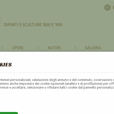
DIPINTI E SCULTURE '800 E '900
OPERE
AUTORI
GALLERIA
KIES
contenuti personalizzati, valutazione degli annunci e del contenuto, osservazioni 
mmo anche impostare dei cookie opzionali (analitici e di profilazione) per offrir
erenze e accettare, selezionare o rifiutare tutti i cookie dal pannello personali
G
H
I
J
K
L
M
N
O
P
Q
R
S
T
U