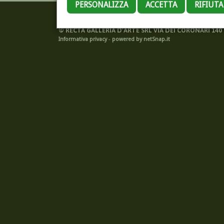
PERSONALIZZA
ACCETTA
RIFIUT
©
RECTA GALLERIA D'ARTE SRL VIA DEI CORONARI 140 -
Informativa privacy
-
powered by netSnap.it