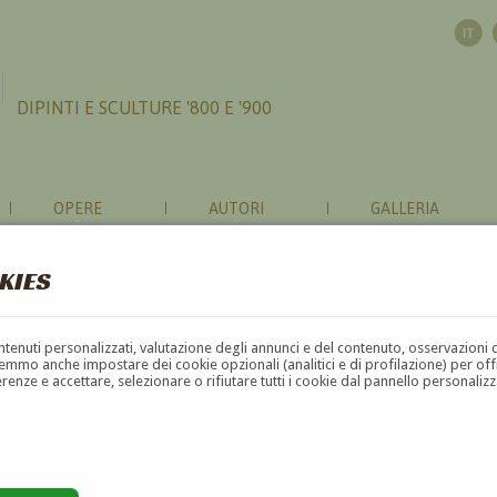
DIPINTI E SCULTURE '800 E '900
OPERE
AUTORI
GALLERIA
KIES
contenuti personalizzati, valutazione degli annunci e del contenuto, osservazioni 
mmo anche impostare dei cookie opzionali (analitici e di profilazione) per offrir
erenze e accettare, selezionare o rifiutare tutti i cookie dal pannello personali
F
G
H
I
J
K
L
M
N
O
P
Q
R
S
T