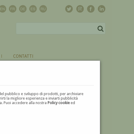
CONTATTI
del pubblico e sviluppo di prodotti, per archiviare
ti la migliore esperienza e inviarti pubblicità
zza. Puoi accedere alla nostra
Policy cookie
ed
U
V
W
X
Y
Z