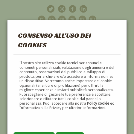
CONSENSO ALL'USO DEI
COOKIES
GALLERIA
D'ARTE
Il nostro sito utilizza cookie tecnici per annunci e
contenuti personalizzati, valutazione degli annunci e del
contenuto, osservazioni del pubblico e sviluppo di
DIPINTI E SCULTURE '800 E '900
prodotti, per archiviare e/o accedere a informazioni su
un dispositivo. Vorremmo anche impostare dei cookie
opzionali (analitici e di profilazione) per offrirti la
migliore esperienza e inviarti pubblicità personalizzata.
Puoi scegliere di gestire le tue preferenze e accettare,
selezionare o rifiutare tutti i cookie dal pannello
personalizza. Puoi accedere alla nostra
Policy cookie
ed
Informativa sulla Privacy per ulteriori informazioni.