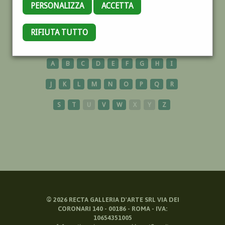
PERSONALIZZA
ACCETTA
JAPAN
RIFIUTA TUTTO
A
B
C
D
E
F
G
H
I
J
K
L
M
N
O
P
Q
R
S
T
U
V
W
X
Y
Z
©
2026
RECTA GALLERIA D'ARTE SRL VIA DEI
CORONARI 140 - 00186 - ROMA - IVA:
10654351005