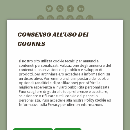
CONSENSO ALL'USO DEI
COOKIES
GALLERIA
D'ARTE
Il nostro sito utilizza cookie tecnici per annunci e
contenuti personalizzati, valutazione degli annunci e del
contenuto, osservazioni del pubblico e sviluppo di
DIPINTI E SCULTURE '800 E '900
prodotti, per archiviare e/o accedere a informazioni su
un dispositivo. Vorremmo anche impostare dei cookie
opzionali (analitici e di profilazione) per offrirti la
migliore esperienza e inviarti pubblicità personalizzata.
Puoi scegliere di gestire le tue preferenze e accettare,
selezionare o rifiutare tutti i cookie dal pannello
personalizza. Puoi accedere alla nostra
Policy cookie
ed
Informativa sulla Privacy per ulteriori informazioni.