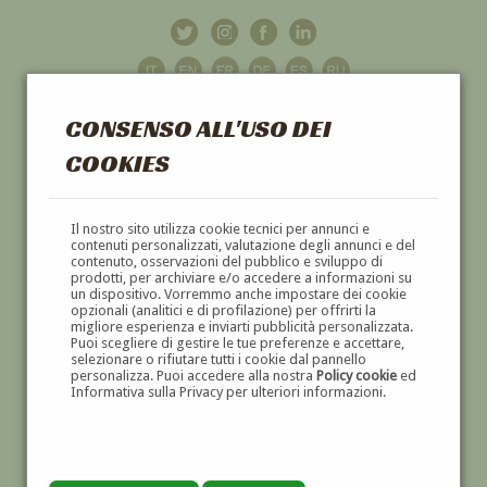
CONSENSO ALL'USO DEI
COOKIES
GALLERIA
D'ARTE
Il nostro sito utilizza cookie tecnici per annunci e
contenuti personalizzati, valutazione degli annunci e del
contenuto, osservazioni del pubblico e sviluppo di
DIPINTI E SCULTURE '800 E '900
prodotti, per archiviare e/o accedere a informazioni su
un dispositivo. Vorremmo anche impostare dei cookie
opzionali (analitici e di profilazione) per offrirti la
migliore esperienza e inviarti pubblicità personalizzata.
Puoi scegliere di gestire le tue preferenze e accettare,
selezionare o rifiutare tutti i cookie dal pannello
personalizza. Puoi accedere alla nostra
Policy cookie
ed
Informativa sulla Privacy per ulteriori informazioni.