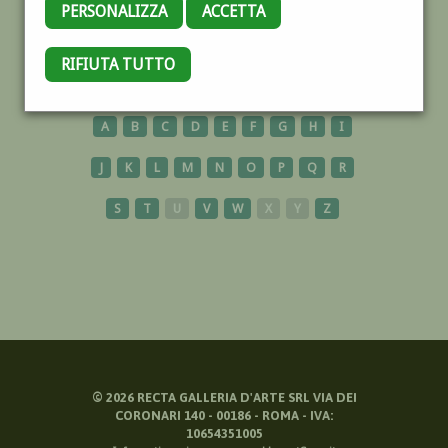
PERSONALIZZA
ACCETTA
ANIMALS
RIFIUTA TUTTO
A
B
C
D
E
F
G
H
I
J
K
L
M
N
O
P
Q
R
S
T
U
V
W
X
Y
Z
©
2026
RECTA GALLERIA D'ARTE SRL VIA DEI
CORONARI 140 - 00186 - ROMA - IVA:
10654351005