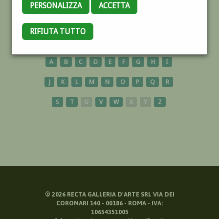
PERSONALIZZA
ACCETTA
TUSCANY
RIFIUTA TUTTO
A
B
C
D
E
F
G
H
I
J
K
L
M
N
O
P
Q
R
S
T
U
V
W
X
Y
Z
©
2026
RECTA GALLERIA D'ARTE SRL VIA DEI
CORONARI 140 - 00186 - ROMA - IVA:
10654351005