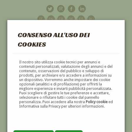
CONSENSO ALL'USO DEI
COOKIES
GALLERIA
D'ARTE
Il nostro sito utilizza cookie tecnici per annunci e
contenuti personalizzati, valutazione degli annunci e del
contenuto, osservazioni del pubblico e sviluppo di
DIPINTI E SCULTURE '800 E '900
prodotti, per archiviare e/o accedere a informazioni su
un dispositivo. Vorremmo anche impostare dei cookie
opzionali (analitici e di profilazione) per offrirti la
migliore esperienza e inviarti pubblicità personalizzata.
Puoi scegliere di gestire le tue preferenze e accettare,
selezionare o rifiutare tutti i cookie dal pannello
personalizza. Puoi accedere alla nostra
Policy cookie
ed
Informativa sulla Privacy per ulteriori informazioni.