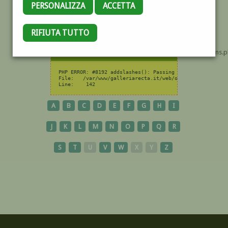
PERSONALIZZA
ACCETTA
RIFIUTA TUTTO
/var/www/cms.netsnap.it/web/admin/includes/functions.
PHP ERROR: #8192 addslashes(): Passing null to parameter
File:	/var/www/galleriarecta.it/web/objects/ElencoOpere.php

Line:	 142			
A
B
C
D
E
F
G
H
I
J
K
L
M
N
O
P
Q
R
S
T
U
V
W
X
Y
Z