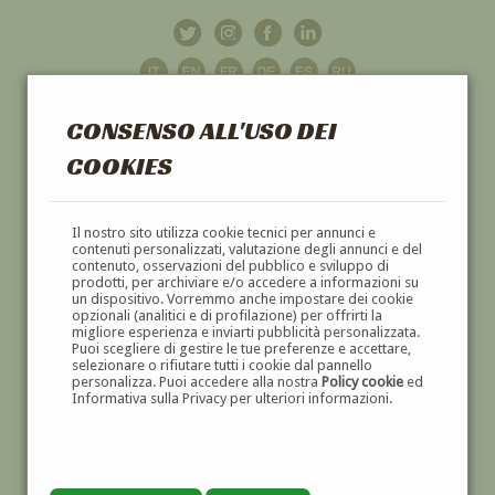
CONSENSO ALL'USO DEI
COOKIES
GALLERIA
D'ARTE
Il nostro sito utilizza cookie tecnici per annunci e
contenuti personalizzati, valutazione degli annunci e del
contenuto, osservazioni del pubblico e sviluppo di
DIPINTI E SCULTURE '800 E '900
prodotti, per archiviare e/o accedere a informazioni su
un dispositivo. Vorremmo anche impostare dei cookie
opzionali (analitici e di profilazione) per offrirti la
migliore esperienza e inviarti pubblicità personalizzata.
Puoi scegliere di gestire le tue preferenze e accettare,
selezionare o rifiutare tutti i cookie dal pannello
personalizza. Puoi accedere alla nostra
Policy cookie
ed
Informativa sulla Privacy per ulteriori informazioni.