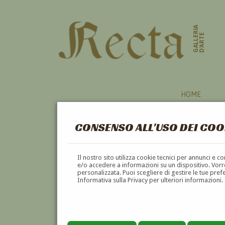
GALLERIA
D'ARTE
HOME
CONSENSO ALL'USO DEI COO
PITTORI
Il nostro sito utilizza cookie tecnici per annunci e 
e/o accedere a informazioni su un dispositivo. Vorre
personalizzata. Puoi scegliere di gestire le tue pref
A
B
C
D
E
F
Informativa sulla Privacy per ulteriori informazioni.
Pagina precedente
Pagina successiva
1
2