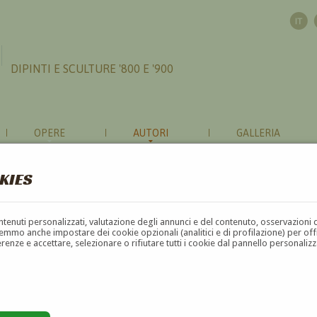
DIPINTI E SCULTURE '800 E '900
OPERE
AUTORI
GALLERIA
KIES
contenuti personalizzati, valutazione degli annunci e del contenuto, osservazioni 
mmo anche impostare dei cookie opzionali (analitici e di profilazione) per offrir
erenze e accettare, selezionare o rifiutare tutti i cookie dal pannello personali
G
H
I
J
K
L
M
N
O
P
Q
R
S
T
U