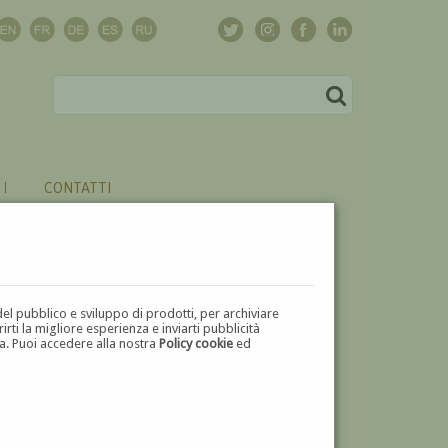
CONTATTI
del pubblico e sviluppo di prodotti, per archiviare
ti la migliore esperienza e inviarti pubblicità
zza. Puoi accedere alla nostra
Policy cookie
ed
V
W
X
Y
Z
⬅