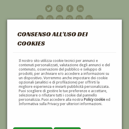
CONSENSO ALL'USO DEI
COOKIES
GALLERIA
D'ARTE
Il nostro sito utilizza cookie tecnici per annunci e
contenuti personalizzati, valutazione degli annunci e del
contenuto, osservazioni del pubblico e sviluppo di
DIPINTI E SCULTURE '800 E '900
prodotti, per archiviare e/o accedere a informazioni su
un dispositivo. Vorremmo anche impostare dei cookie
opzionali (analitici e di profilazione) per offrirti la
migliore esperienza e inviarti pubblicità personalizzata.
Puoi scegliere di gestire le tue preferenze e accettare,
selezionare o rifiutare tutti i cookie dal pannello
personalizza. Puoi accedere alla nostra
Policy cookie
ed
Informativa sulla Privacy per ulteriori informazioni.