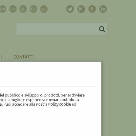
CONTATTI
del pubblico e sviluppo di prodotti, per archiviare
ti la migliore esperienza e inviarti pubblicità
zza. Puoi accedere alla nostra
Policy cookie
ed
V
W
X
Y
Z
⬅