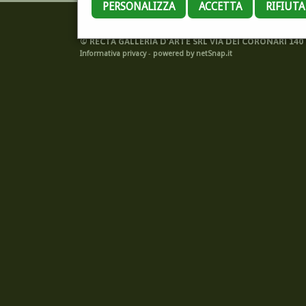
PERSONALIZZA
ACCETTA
RIFIUT
©
RECTA GALLERIA D'ARTE SRL VIA DEI CORONARI 140 -
Informativa privacy
-
powered by netSnap.it