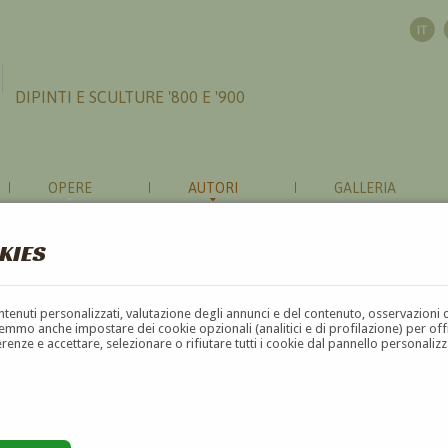
DIPINTI E SCULTURE '800 E '900
OPERE
AUTORI
GALLERIA
KIES
contenuti personalizzati, valutazione degli annunci e del contenuto, osservazioni 
mmo anche impostare dei cookie opzionali (analitici e di profilazione) per offrir
erenze e accettare, selezionare o rifiutare tutti i cookie dal pannello personali
G
H
I
J
K
L
M
N
O
P
Q
R
S
T
U