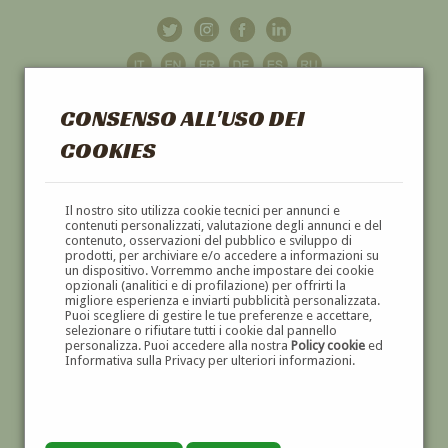
CONSENSO ALL'USO DEI
COOKIES
GALLERIA
D'ARTE
Il nostro sito utilizza cookie tecnici per annunci e
contenuti personalizzati, valutazione degli annunci e del
contenuto, osservazioni del pubblico e sviluppo di
DIPINTI E SCULTURE '800 E '900
prodotti, per archiviare e/o accedere a informazioni su
un dispositivo. Vorremmo anche impostare dei cookie
opzionali (analitici e di profilazione) per offrirti la
migliore esperienza e inviarti pubblicità personalizzata.
Puoi scegliere di gestire le tue preferenze e accettare,
selezionare o rifiutare tutti i cookie dal pannello
personalizza. Puoi accedere alla nostra
Policy cookie
ed
Informativa sulla Privacy per ulteriori informazioni.