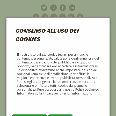
CONSENSO ALL'USO DEI
COOKIES
GALLERIA
D'ARTE
Il nostro sito utilizza cookie tecnici per annunci e
contenuti personalizzati, valutazione degli annunci e del
contenuto, osservazioni del pubblico e sviluppo di
DIPINTI E SCULTURE '800 E '900
prodotti, per archiviare e/o accedere a informazioni su
un dispositivo. Vorremmo anche impostare dei cookie
opzionali (analitici e di profilazione) per offrirti la
migliore esperienza e inviarti pubblicità personalizzata.
Puoi scegliere di gestire le tue preferenze e accettare,
selezionare o rifiutare tutti i cookie dal pannello
personalizza. Puoi accedere alla nostra
Policy cookie
ed
Informativa sulla Privacy per ulteriori informazioni.