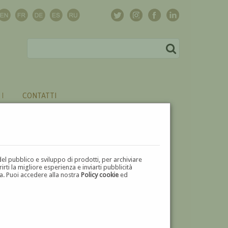
CONTATTI
del pubblico e sviluppo di prodotti, per archiviare
ti la migliore esperienza e inviarti pubblicità
zza. Puoi accedere alla nostra
Policy cookie
ed
V
W
X
Y
Z
⬅