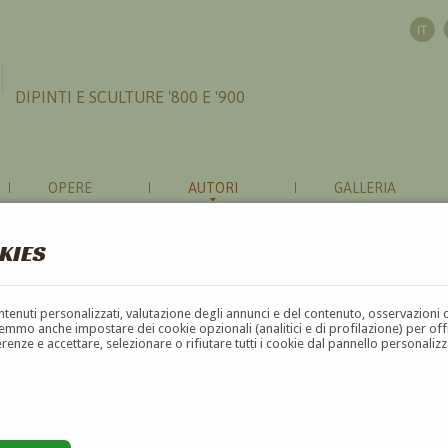
DIPINTI E SCULTURE '800 E '900
OPERE
AUTORI
GALLERIA
KIES
contenuti personalizzati, valutazione degli annunci e del contenuto, osservazioni 
mmo anche impostare dei cookie opzionali (analitici e di profilazione) per offrir
erenze e accettare, selezionare o rifiutare tutti i cookie dal pannello personali
G
H
I
J
K
L
M
N
O
P
Q
R
S
T
U