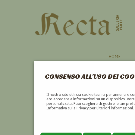
GALLERIA
D'ARTE
HOME
CONSENSO ALL'USO DEI COO
PITTORI
Il nostro sito utilizza cookie tecnici per annunci e 
e/o accedere a informazioni su un dispositivo. Vorre
personalizzata. Puoi scegliere di gestire le tue pref
A
B
C
D
E
F
Informativa sulla Privacy per ulteriori informazioni.
Pagina precedente
Pagina successiva
1
2
3