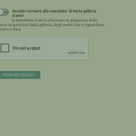
desideri iscriverti alla newsletter di Recta galleria
d'arte?
la newsletter ti terrà informato in anteprima delle
ove acquisizioni della galleria, degli eventi che ci riguardano
ostre e fiere
Devi confermare di essere umano
INVIA MESSAGGIO