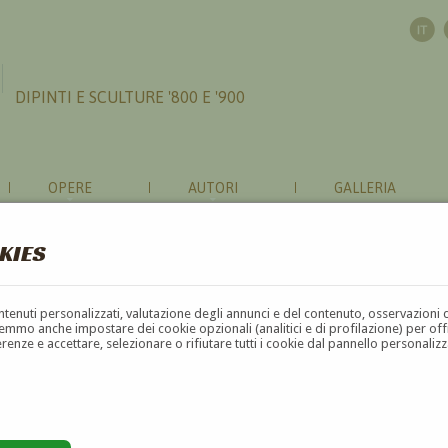
DIPINTI E SCULTURE '800 E '900
OPERE
AUTORI
GALLERIA
KIES
contenuti personalizzati, valutazione degli annunci e del contenuto, osservazioni 
mmo anche impostare dei cookie opzionali (analitici e di profilazione) per offrir
erenze e accettare, selezionare o rifiutare tutti i cookie dal pannello personali