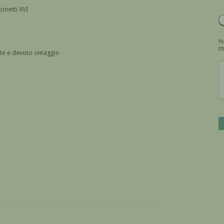
orietti XVI
nu
m
ente e devoto omaggio