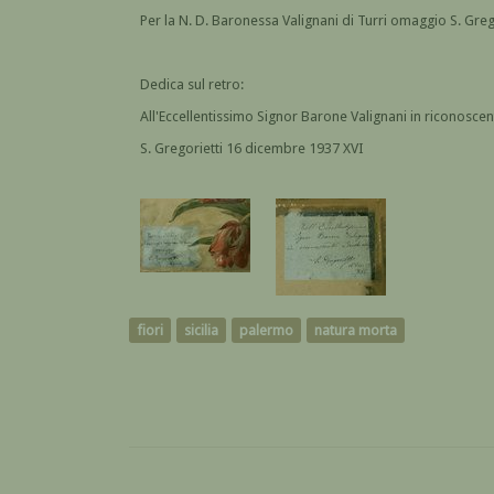
Per la N. D. Baronessa Valignani di Turri omaggio S. Greg
Dedica sul retro:
All'Eccellentissimo Signor Barone Valignani in riconosc
S. Gregorietti 16 dicembre 1937 XVI
fiori
sicilia
palermo
natura morta