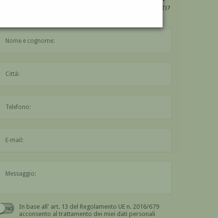
"TULIPANI ROSA *"
DI SALVATORE GREGORIETTI?
Compila il modulo di contatto qui sotto
Il nome è obbligatorio
La città è obbligatoria
L'indirizzo mail non è valido
Il messaggio è obbligatorio
In base all' art. 13 del Regolamento UE n. 2016/679
Devi dare il consenso
acconsento al trattamento dei miei dati personali