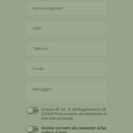
Il nome è obbligatorio
La città è obbligatoria
L'indirizzo mail non è valido
Il messaggio è obbligatorio
In base all' art. 13 del Regolamento UE n.
Devi dare il consenso
2016/679 acconsento al trattamento dei
miei dati personali
desideri iscriverti alla newsletter di Recta
galleria d'arte?