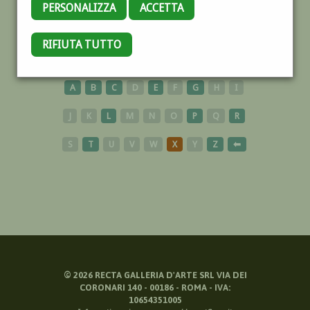
PERSONALIZZA
ACCETTA
RIFIUTA TUTTO
FUMETTISTI
A
B
C
D
E
F
G
H
I
J
K
L
M
N
O
P
Q
R
S
T
U
V
W
X
Y
Z
⬅
©
2026
RECTA GALLERIA D'ARTE SRL VIA DEI
CORONARI 140 - 00186 - ROMA - IVA:
10654351005