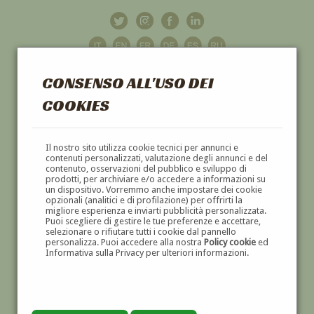
CONSENSO ALL'USO DEI
COOKIES
GALLERIA
D'ARTE
Il nostro sito utilizza cookie tecnici per annunci e
contenuti personalizzati, valutazione degli annunci e del
contenuto, osservazioni del pubblico e sviluppo di
DIPINTI E SCULTURE '800 E '900
prodotti, per archiviare e/o accedere a informazioni su
un dispositivo. Vorremmo anche impostare dei cookie
opzionali (analitici e di profilazione) per offrirti la
migliore esperienza e inviarti pubblicità personalizzata.
Puoi scegliere di gestire le tue preferenze e accettare,
selezionare o rifiutare tutti i cookie dal pannello
personalizza. Puoi accedere alla nostra
Policy cookie
ed
Informativa sulla Privacy per ulteriori informazioni.