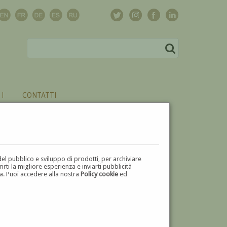
CONTATTI
del pubblico e sviluppo di prodotti, per archiviare
ti la migliore esperienza e inviarti pubblicità
zza. Puoi accedere alla nostra
Policy cookie
ed
V
W
X
Y
Z
⬅