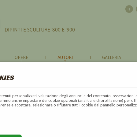
DIPINTI E SCULTURE '800 E '900
OPERE
AUTORI
GALLERIA
KIES
contenuti personalizzati, valutazione degli annunci e del contenuto, osservazioni 
mmo anche impostare dei cookie opzionali (analitici e di profilazione) per offrir
erenze e accettare, selezionare o rifiutare tutti i cookie dal pannello personali
G
H
I
J
K
L
M
N
O
P
Q
R
S
T
U