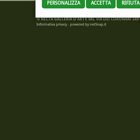
PERSONALIZZA
ACCETTA
RIFIUT
©
RECTA GALLERIA D'ARTE SRL VIA DEI CORONARI 140 -
Informativa privacy
-
powered by netSnap.it