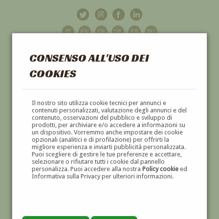
CONSENSO ALL'USO DEI
COOKIES
GALLERIA
D'ARTE
Il nostro sito utilizza cookie tecnici per annunci e
contenuti personalizzati, valutazione degli annunci e del
contenuto, osservazioni del pubblico e sviluppo di
DIPINTI E SCULTURE '800 E '900
prodotti, per archiviare e/o accedere a informazioni su
un dispositivo. Vorremmo anche impostare dei cookie
opzionali (analitici e di profilazione) per offrirti la
migliore esperienza e inviarti pubblicità personalizzata.
Puoi scegliere di gestire le tue preferenze e accettare,
selezionare o rifiutare tutti i cookie dal pannello
personalizza. Puoi accedere alla nostra
Policy cookie
ed
Informativa sulla Privacy per ulteriori informazioni.