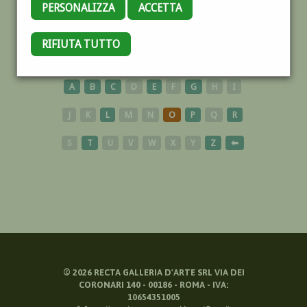
PERSONALIZZA
ACCETTA
RIFIUTA TUTTO
FUMETTISTI
A
B
C
D
E
F
G
H
I
J
K
L
M
N
O
P
Q
R
S
T
U
V
W
X
Y
Z
⬅
©
2026
RECTA GALLERIA D'ARTE SRL VIA DEI
CORONARI 140 - 00186 - ROMA - IVA:
10654351005