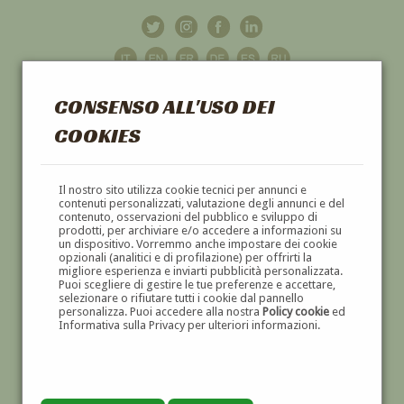
CONSENSO ALL'USO DEI
COOKIES
GALLERIA
D'ARTE
Il nostro sito utilizza cookie tecnici per annunci e
contenuti personalizzati, valutazione degli annunci e del
contenuto, osservazioni del pubblico e sviluppo di
DIPINTI E SCULTURE '800 E '900
prodotti, per archiviare e/o accedere a informazioni su
un dispositivo. Vorremmo anche impostare dei cookie
opzionali (analitici e di profilazione) per offrirti la
migliore esperienza e inviarti pubblicità personalizzata.
Puoi scegliere di gestire le tue preferenze e accettare,
selezionare o rifiutare tutti i cookie dal pannello
personalizza. Puoi accedere alla nostra
Policy cookie
ed
Informativa sulla Privacy per ulteriori informazioni.