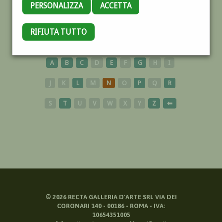
PERSONALIZZA
ACCETTA
RIFIUTA TUTTO
FUMETTISTI
A
B
C
D
E
F
G
H
I
J
K
L
M
N
O
P
Q
R
S
T
U
V
W
X
Y
Z
⬅
©
2026
RECTA GALLERIA D'ARTE SRL VIA DEI
CORONARI 140 - 00186 - ROMA - IVA:
10654351005