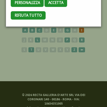
PERSONALIZZA
ACCETTA
RIFIUTA TUTTO
FUMETTISTI
A
B
C
D
E
F
G
H
I
J
K
L
M
N
O
P
Q
R
S
T
U
V
W
X
Y
Z
⬅
©
2026
RECTA GALLERIA D'ARTE SRL VIA DEI
CORONARI 140 - 00186 - ROMA - IVA:
10654351005