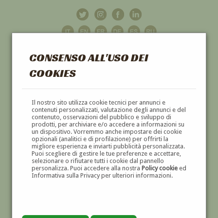
CONSENSO ALL'USO DEI
COOKIES
GALLERIA
D'ARTE
Il nostro sito utilizza cookie tecnici per annunci e
contenuti personalizzati, valutazione degli annunci e del
contenuto, osservazioni del pubblico e sviluppo di
DIPINTI E SCULTURE '800 E '900
prodotti, per archiviare e/o accedere a informazioni su
un dispositivo. Vorremmo anche impostare dei cookie
opzionali (analitici e di profilazione) per offrirti la
migliore esperienza e inviarti pubblicità personalizzata.
Puoi scegliere di gestire le tue preferenze e accettare,
selezionare o rifiutare tutti i cookie dal pannello
personalizza. Puoi accedere alla nostra
Policy cookie
ed
Informativa sulla Privacy per ulteriori informazioni.