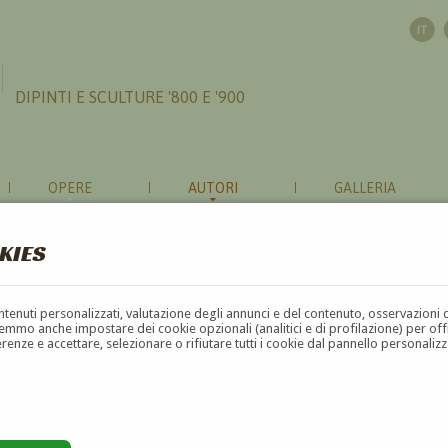
DIPINTI E SCULTURE '800 E '900
OPERE
AUTORI
GALLERIA
KIES
contenuti personalizzati, valutazione degli annunci e del contenuto, osservazioni 
mmo anche impostare dei cookie opzionali (analitici e di profilazione) per offrir
erenze e accettare, selezionare o rifiutare tutti i cookie dal pannello personali
G
H
I
J
K
L
M
N
O
P
Q
R
S
T
U