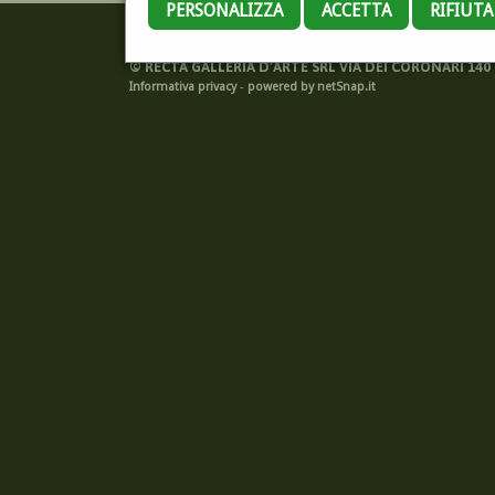
PERSONALIZZA
ACCETTA
RIFIUT
©
RECTA GALLERIA D'ARTE SRL VIA DEI CORONARI 140 -
Informativa privacy
-
powered by netSnap.it