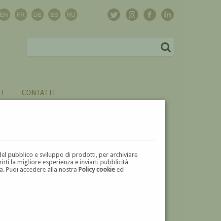
CONTATTI
del pubblico e sviluppo di prodotti, per archiviare
ti la migliore esperienza e inviarti pubblicità
zza. Puoi accedere alla nostra
Policy cookie
ed
V
W
X
Y
Z
⬅