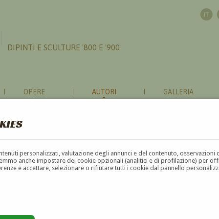
DIPINTI E SCULTURE '800 E '900
OPERE
AUTORI
GALLERIA
KIES
contenuti personalizzati, valutazione degli annunci e del contenuto, osservazioni 
mmo anche impostare dei cookie opzionali (analitici e di profilazione) per offrir
erenze e accettare, selezionare o rifiutare tutti i cookie dal pannello personali
G
H
I
J
K
L
M
N
O
P
Q
R
S
T
U
4
5
6
7
8
9
10
11