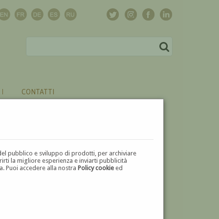
CONTATTI
del pubblico e sviluppo di prodotti, per archiviare
ti la migliore esperienza e inviarti pubblicità
zza. Puoi accedere alla nostra
Policy cookie
ed
V
W
X
Y
Z
⬅