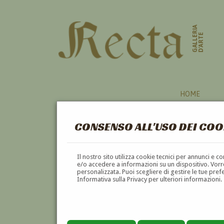
GALLERIA
D'ARTE
HOME
CONSENSO ALL'USO DEI COO
AUTORI
Il nostro sito utilizza cookie tecnici per annunci e 
e/o accedere a informazioni su un dispositivo. Vorre
personalizzata. Puoi scegliere di gestire le tue pref
A
B
C
D
E
F
Informativa sulla Privacy per ulteriori informazioni.
Pagina precedente
Pagina successiva
1
2
3