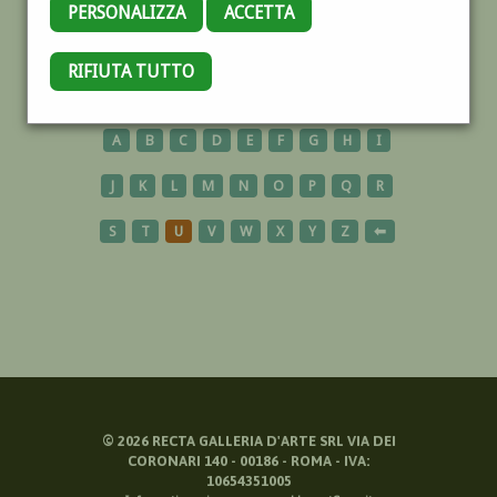
PERSONALIZZA
ACCETTA
RIFIUTA TUTTO
AUTORI
A
B
C
D
E
F
G
H
I
J
K
L
M
N
O
P
Q
R
S
T
U
V
W
X
Y
Z
⬅
©
2026
RECTA GALLERIA D'ARTE SRL VIA DEI
CORONARI 140 - 00186 - ROMA - IVA:
10654351005