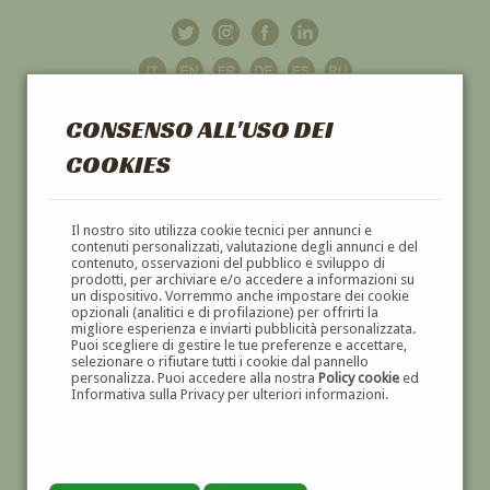
CONSENSO ALL'USO DEI
COOKIES
GALLERIA
D'ARTE
Il nostro sito utilizza cookie tecnici per annunci e
contenuti personalizzati, valutazione degli annunci e del
contenuto, osservazioni del pubblico e sviluppo di
DIPINTI E SCULTURE '800 E '900
prodotti, per archiviare e/o accedere a informazioni su
un dispositivo. Vorremmo anche impostare dei cookie
opzionali (analitici e di profilazione) per offrirti la
migliore esperienza e inviarti pubblicità personalizzata.
Puoi scegliere di gestire le tue preferenze e accettare,
selezionare o rifiutare tutti i cookie dal pannello
personalizza. Puoi accedere alla nostra
Policy cookie
ed
Informativa sulla Privacy per ulteriori informazioni.