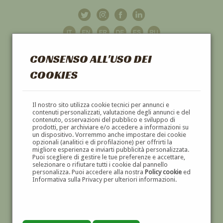
CONSENSO ALL'USO DEI
COOKIES
GALLERIA
D'ARTE
Il nostro sito utilizza cookie tecnici per annunci e
contenuti personalizzati, valutazione degli annunci e del
contenuto, osservazioni del pubblico e sviluppo di
DIPINTI E SCULTURE '800 E '900
prodotti, per archiviare e/o accedere a informazioni su
un dispositivo. Vorremmo anche impostare dei cookie
opzionali (analitici e di profilazione) per offrirti la
migliore esperienza e inviarti pubblicità personalizzata.
Puoi scegliere di gestire le tue preferenze e accettare,
selezionare o rifiutare tutti i cookie dal pannello
personalizza. Puoi accedere alla nostra
Policy cookie
ed
Informativa sulla Privacy per ulteriori informazioni.