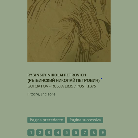
RYBINSKY NIKOLAI PETROVICH
(РЫБИНСКИЙ НИКОЛАЙ ПЕТРОВИЧ)
GORBATOV - RUSSIA 1835 / POST 1875
Pittore, Incisore
Pagina precedente
Pagina successiva
1
2
3
4
5
6
7
8
9