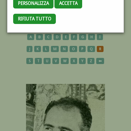
PERSONALIZZA
ACCETTA
RIFIUTA TUTTO
AUTORI
A
B
C
D
E
F
G
H
I
J
K
L
M
N
O
P
Q
R
S
T
U
V
W
X
Y
Z
⬅