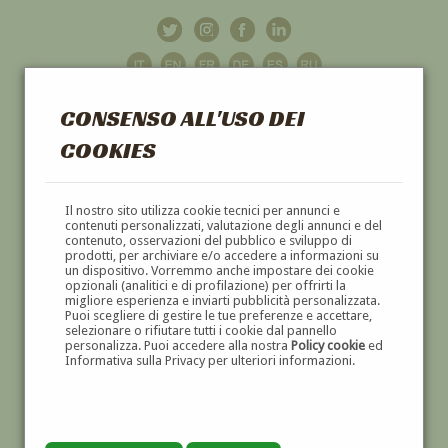
CONSENSO ALL'USO DEI
COOKIES
GALLERIA
D'ARTE
Il nostro sito utilizza cookie tecnici per annunci e
contenuti personalizzati, valutazione degli annunci e del
contenuto, osservazioni del pubblico e sviluppo di
DIPINTI E SCULTURE '800 E '900
prodotti, per archiviare e/o accedere a informazioni su
un dispositivo. Vorremmo anche impostare dei cookie
opzionali (analitici e di profilazione) per offrirti la
migliore esperienza e inviarti pubblicità personalizzata.
Puoi scegliere di gestire le tue preferenze e accettare,
selezionare o rifiutare tutti i cookie dal pannello
personalizza. Puoi accedere alla nostra
Policy cookie
ed
Informativa sulla Privacy per ulteriori informazioni.