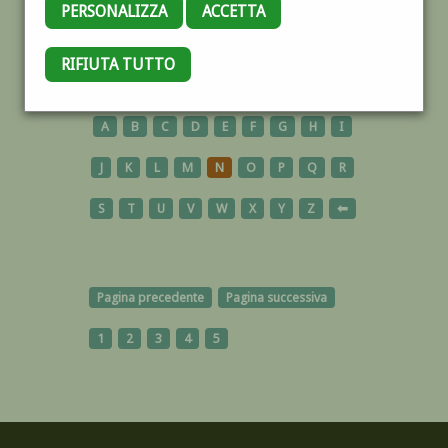
PERSONALIZZA
ACCETTA
RIFIUTA TUTTO
AUTORI
A
B
C
D
E
F
G
H
I
J
K
L
M
N
O
P
Q
R
S
T
U
V
W
X
Y
Z
⬅
Pagina precedente
Pagina successiva
1
2
3
4
5