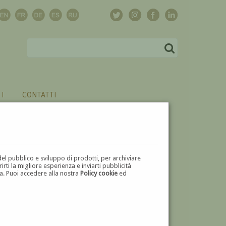
CONTATTI
del pubblico e sviluppo di prodotti, per archiviare
ti la migliore esperienza e inviarti pubblicità
zza. Puoi accedere alla nostra
Policy cookie
ed
V
W
X
Y
Z
⬅