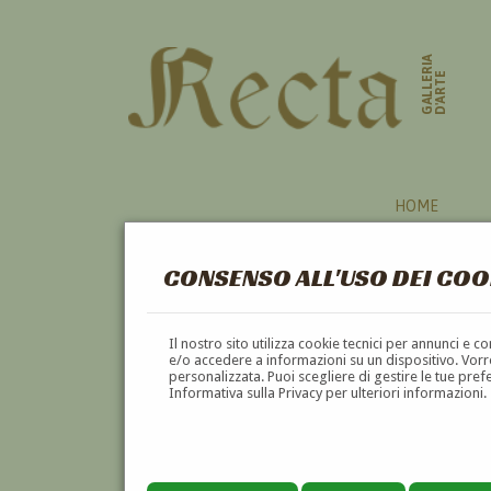
GALLERIA
D'ARTE
HOME
CONSENSO ALL'USO DEI COO
AUTORI
Il nostro sito utilizza cookie tecnici per annunci e 
e/o accedere a informazioni su un dispositivo. Vorre
personalizzata. Puoi scegliere di gestire le tue pref
A
B
C
D
E
F
Informativa sulla Privacy per ulteriori informazioni.
Pagina precedente
Pagina successiva
1
2
3