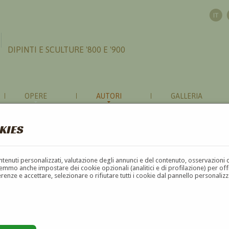
DIPINTI E SCULTURE '800 E '900
OPERE
AUTORI
GALLERIA
KIES
contenuti personalizzati, valutazione degli annunci e del contenuto, osservazioni 
mmo anche impostare dei cookie opzionali (analitici e di profilazione) per offrir
erenze e accettare, selezionare o rifiutare tutti i cookie dal pannello personali
G
H
I
J
K
L
M
N
O
P
Q
R
S
T
U
4
5